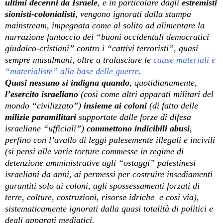
ultimi decenni da Israele
, e in particolare dagli
estremisti
sionisti-colonialisti
, vengono ignorati dalla stampa
mainstream, impegnata come al solito ad alimentare la
narrazione fantoccio dei “buoni occidentali democratici
giudaico-cristiani” contro i “cattivi terroristi”, quasi
sempre musulmani, oltre a tralasciare le
cause materiali e
“materialiste” alla base delle guerre
.
Quasi nessuno si indigna quando
, quotidianamente,
l’esercito israeliano
(così come altri apparati militari del
mondo “civilizzato”)
insieme ai coloni
(di fatto delle
milizie paramilitari
supportate dalle forze di difesa
israeliane “ufficiali”
)
commettono indicibili abusi
,
perfino con l’avallo di leggi palesemente illegali e incivili
(si pensi alle varie torture commesse in regime di
detenzione amministrative agli “ostaggi” palestinesi
israeliani da anni, ai permessi per costruire insediamenti
garantiti solo ai coloni, agli spossessamenti forzati di
terre, colture, costruzioni, risorse idriche
e così via),
sistematicamente ignorati dalla quasi totalità di politici e
degli apparati mediatici.