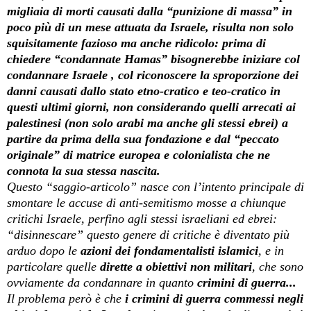
migliaia di morti causati dalla “punizione di massa” in
poco più di un mese attuata da Israele, risulta non solo
squisitamente fazioso ma anche ridicolo: prima di
chiedere “condannate Hamas” bisognerebbe iniziare col
condannare Israele , col riconoscere la sproporzione dei
danni causati dallo stato etno-cratico e teo-cratico in
questi ultimi giorni, non considerando quelli arrecati ai
palestinesi (non solo arabi ma anche gli stessi ebrei) a
partire da prima della sua fondazione e dal “peccato
originale” di matrice europea e colonialista che ne
connota la sua stessa nascita.
Questo “saggio-articolo” nasce con l’intento principale di
smontare le accuse di anti-semitismo mosse a chiunque
critichi Israele, perfino agli stessi israeliani ed ebrei:
“disinnescare” questo genere di critiche è diventato più
arduo dopo le
azioni dei
fondamentalisti islamici
, e in
particolare quelle
dirette a obiettivi non militari
, che sono
ovviamente da condannare in quanto
crimini di guerra...
Il problema però è che
i crimini di guerra commessi negli