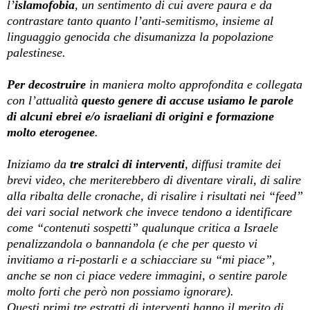
l’
islamofobia
, un sentimento di cui avere paura e da
contrastare tanto quanto l’anti-semitismo, insieme al
linguaggio genocida che disumanizza la popolazione
palestinese.
Per decostruire
in maniera molto approfondita e collegata
con l’attualità
questo genere di accuse usiamo le parole
di alcuni ebrei e/o israeliani di origini e formazione
molto eterogenee
.
Iniziamo da
tre stralci di interventi
, diffusi tramite dei
brevi video, che meriterebbero di diventare virali, di salire
alla ribalta delle cronache, di risalire i risultati nei “feed”
dei vari social network che invece tendono a identificare
come “contenuti sospetti” qualunque critica a Israele
penalizzandola o bannandola (e che per questo vi
invitiamo a ri-postarli e a schiacciare su “mi piace”,
anche se non ci piace vedere immagini, o sentire parole
molto forti che però non possiamo ignorare).
Questi primi tre estratti di interventi hanno il merito di