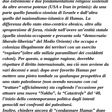
due estremismi e due fondamentalismi religiosi sostenuti
da altre avverse potenze (USA e Iran in primis): da una
parte quello fanatico-sionista di Israele e dall’altra
quello del nazionalismo-islamico di Hamas. La
differenza dello stato etno-centrico ebraico, oltre alla
sproporzione di forza, risiede nell’avere un’entità statale
(quella sionista-occupante e presunta sola “democrazia-
liberale-liberista” del Medio Oriente) che occupa e
colonizza illegalmente dei territori con un esercito
“regolare”(oltre alle milizie paramilitari dei cosiddetti
coloni). Per questo, a maggior ragione, dovrebbe
rispettare il diritto internazionale, ma ciò non avviene da
vari decenni e anzi: dopo aver favorito Hamas per
mettere una pietra tombale su qualunque prospettiva di
uno stato palestinese (non avendo nessuno con cui
“trattare” ufficialmente) sta cogliendo l’occasione per
attuare una nuova “Nakba”, la “Catastrofe” del ‘48,
l’inizio della contemporanea politica dagli intenti
genocidi nei confronti dei palestinesi.
Inoltre, chiedere ancora di “condannare Hamas” dopo