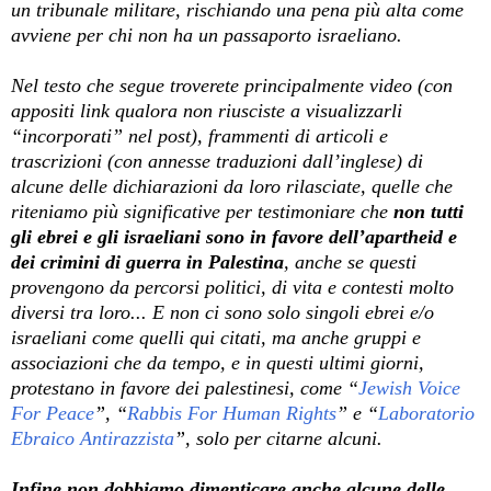
un tribunale militare, rischiando una pena più alta come
avviene per chi non ha un passaporto israeliano.
Nel testo che segue troverete principalmente video (con
appositi link qualora non riusciste a visualizzarli
“incorporati” nel post), frammenti di articoli e
trascrizioni (con annesse traduzioni dall’inglese) di
alcune delle dichiarazioni da loro rilasciate, quelle che
riteniamo più significative per testimoniare che
non tutti
gli ebrei e gli israeliani sono in favore dell’apartheid e
dei crimini di guerra in Palestina
, anche se questi
provengono da percorsi politici, di vita e contesti molto
diversi tra loro... E non ci sono solo singoli ebrei e/o
israeliani come quelli qui citati, ma anche gruppi e
associazioni che da tempo, e in questi ultimi giorni,
protestano in favore dei palestinesi, come “
Jewish Voice
For Peace
”, “
Rabbis For Human Rights
” e “
Laboratorio
Ebraico Antirazzista
”, solo per citarne alcuni.
Infine non dobbiamo dimenticare anche alcune delle