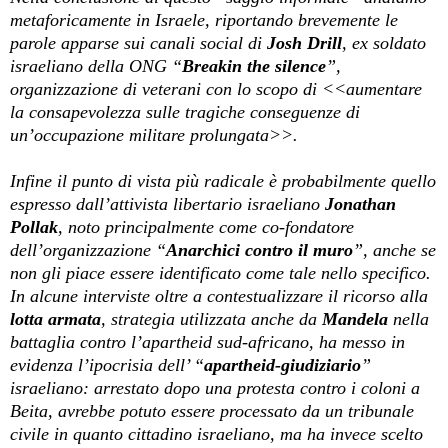
metaforicamente in Israele, riportando brevemente le
parole apparse sui canali social di
Josh Drill
, ex soldato
israeliano della ONG “
Breakin the silence
”,
organizzazione di veterani con lo scopo di <<aumentare
la consapevolezza sulle tragiche conseguenze di
un’occupazione militare prolungata>>.
Infine il punto di vista più radicale è probabilmente quello
espresso dall’attivista libertario israeliano
Jonathan
Pollak
, noto principalmente come co-fondatore
dell’organizzazione “
Anarchici contro il muro
”, anche se
non gli piace essere identificato come tale nello specifico.
In alcune interviste oltre a contestualizzare il ricorso alla
lotta armata
, strategia utilizzata anche da
Mandela
nella
battaglia contro l’apartheid sud-africano, ha messo in
evidenza l’ipocrisia dell’ “
apartheid-giudiziario
”
israeliano: arrestato dopo una protesta contro i coloni a
Beita, avrebbe potuto essere processato da un tribunale
civile in quanto cittadino israeliano, ma ha invece scelto