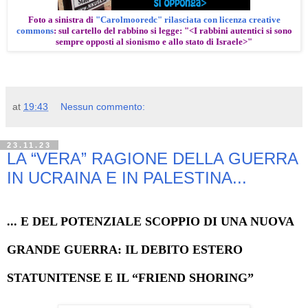
Foto a sinistra di
"Carolmooredc" rilasciata con licenza creative
commons
: sul cartello del rabbino si legge: "<I rabbini autentici si sono
sempre opposti al sionismo e allo stato di Israele>"
at
19:43
Nessun commento:
23.11.23
LA “VERA” RAGIONE DELLA GUERRA
IN UCRAINA E IN PALESTINA...
... E DEL POTENZIALE SCOPPIO DI UNA NUOVA
GRANDE GUERRA: IL DEBITO ESTERO
STATUNITENSE E IL “FRIEND SHORING”