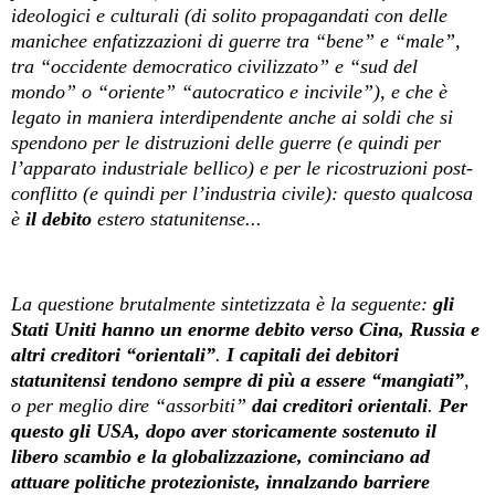
ideologici e culturali (di solito propagandati con delle
manichee enfatizzazioni di guerre tra “bene” e “male”,
tra “occidente democratico civilizzato” e “sud del
mondo” o “oriente” “autocratico e incivile”), e che è
legato in maniera interdipendente anche ai soldi che si
spendono per le distruzioni delle guerre (e quindi per
l’apparato industriale bellico) e per le ricostruzioni post-
conflitto (e quindi per l’industria civile): questo qualcosa
è
il debito
estero statunitense...
La questione brutalmente sintetizzata è la seguente:
gli
Stati Uniti hanno un enorme debito verso Cina, Russia e
altri creditori “orientali”
.
I capitali dei debitori
statunitensi tendono sempre di più a essere “mangiati”
,
o per meglio dire “assorbiti”
dai creditori orientali
.
Per
questo gli USA, dopo aver storicamente sostenuto il
libero scambio e la globalizzazione, cominciano ad
attuare politiche protezioniste, innalzando barriere