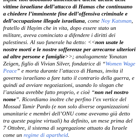
vittime israeliane dell’attacco di Hamas che continuano
a chiedere l’imminente fine dell’offensiva criminale e
dell’occupazione illegale israeliana
, come
Noy Katsman
,
fratello di Hayim che in vita, dopo essere stato un
militare, aveva cominciato a difendere i diritti dei
palestinesi. Al suo funerale ha detto: <<
non usate le
nostre morti e le nostre sofferenze per arrecarne ulteriori
ad altre persone e famiglie
>>; analogamente Yonatan
Zeigen, figlio di Vivian Silver, fondatrice di “
Women Wage
Peace
” e morta durante l’attacco di Hamas, invita il
governo israeliano a fare tutto il contrario della guerra, e
quindi ad avviare negoziazioni, usando lo slogan che
l’anziana avrebbe fatto proprio, e cioè “
non nel nostro
nome
”. Ricordiamo inoltre che perfino l’ex vertice del
Mossad Tamir Pardo (e non solo diverse organizzazioni
umanitarie e membri dell’ONU come avevamo già detto
tra queste pagine virtuali) ha definito, un mese prima del
7 Ottobre, il sistema di segregazione attuato da Israele
come un
regime di apartheid
.