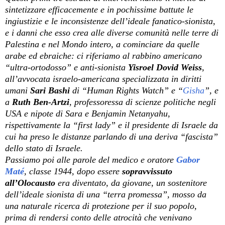
sintetizzare efficacemente e in pochissime battute le
ingiustizie e le inconsistenze dell’ideale fanatico-sionista,
e i danni che esso crea alle diverse comunità nelle terre di
Palestina e nel Mondo intero, a cominciare da quelle
arabe ed ebraiche: ci riferiamo al rabbino americano
“ultra-ortodosso” e anti-sionista
Yisroel Dovid Weiss
,
all’avvocata israelo-americana specializzata in diritti
umani
Sari Bashi
di “Human Rights Watch” e “
Gisha
”
, e
a
Ruth Ben-Artzi
, professoressa di scienze politiche negli
USA e nipote di Sara e Benjamin Netanyahu,
rispettivamente la “first lady” e il presidente di Israele da
cui ha preso le distanze parlando di una deriva “fascista”
dello stato di Israele.
Passiamo poi alle parole del medico e oratore
Gabor
Maté
, classe 1944, dopo essere
sopravvissuto
all’Olocausto
era diventato, da giovane, un sostenitore
dell’ideale sionista di una “terra promessa”, mosso da
una naturale ricerca di protezione per il suo popolo,
prima di rendersi conto delle atrocità che venivano