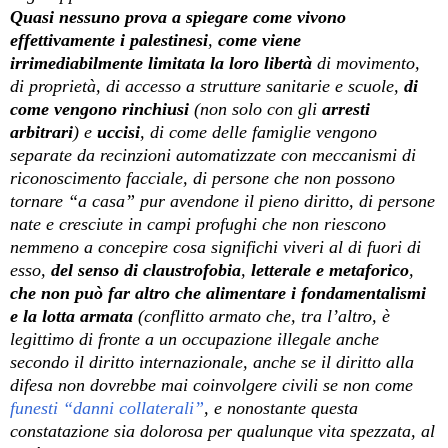
Quasi nessuno prova a spiegare come vivono
effettivamente i palestinesi
,
come viene
irrimediabilmente limitata la loro libertà
di movimento,
di proprietà, di accesso a strutture sanitarie e scuole,
di
come vengono rinchiusi
(non solo con gli
arresti
arbitrari
) e
uccisi
, di come delle famiglie vengono
separate da recinzioni automatizzate con meccanismi di
riconoscimento facciale, di persone che non possono
tornare “a casa” pur avendone il pieno diritto, di persone
nate e cresciute in campi profughi che non riescono
nemmeno a concepire cosa significhi viveri al di fuori di
esso,
del senso di claustrofobia
,
letterale e metaforico
,
che non può far altro che alimentare i fondamentalismi
e la lotta armata
(conflitto armato che, tra l’altro, è
legittimo di fronte a un occupazione illegale anche
secondo il diritto internazionale, anche se il diritto alla
difesa non dovrebbe mai coinvolgere civili se non come
funesti “danni collaterali”
, e nonostante questa
constatazione sia dolorosa per qualunque vita spezzata, al