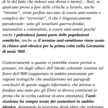
di là del fatto che indossi una divisa o meno)... Anzi, se
qualcuno prova a fare delle critiche a Israele, anche
“minime”, viene perfino tacciato di essere anti-semita e
complice dei “terroristi”, il che è linguisticamente
paradossale: sono gli israeliani guerra-fondai,
nazionalisti e colonialisti, a essere anti-semiti perché
anche
i palestinesi fanno parte delle popolazioni
semitiche
, anche se
il termine anti-semitismo viene usato
in chiave anti-ebraica per la prima volta nella Germania
di metà ‘800
.
Contrariamente a quanto si potrebbe essere portati a
pensare, sin dagli albori dell’ideale coloniale sionista sul
finire dell’800 (supportato in ambito protestante per
ragioni teologiche che analizzeremo nei paragrafi
conclusivi di questo saggio informale), che mirava a
fondare uno stato per gli Ebrei in diversi continenti (e
prima che la scelta cadesse in area ottomana),
l’anti-
sionismo ha sempre avuto dei sostenitori in ambito
ebraico
, denotando la posizione degli ebrei che vedevano