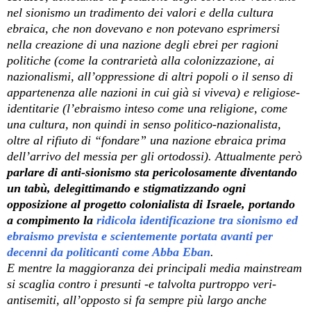
nel sionismo un tradimento dei valori e della cultura
ebraica, che non dovevano e non potevano esprimersi
nella creazione di una nazione degli ebrei per ragioni
politiche (come la contrarietà alla colonizzazione, ai
nazionalismi, all’oppressione di altri popoli o il senso di
appartenenza alle nazioni in cui già si viveva) e religiose-
identitarie (l’ebraismo inteso come una religione, come
una cultura, non quindi in senso politico-nazionalista,
oltre al rifiuto di “fondare” una nazione ebraica prima
dell’arrivo del messia per gli ortodossi). Attualmente però
parlare di anti-sionismo sta pericolosamente diventando
un tabù, delegittimando e stigmatizzando ogni
opposizione al progetto colonialista di Israele, portando
a compimento la
ridicola identificazione tra sionismo ed
ebraismo prevista e scientemente portata avanti per
decenni da politicanti come Abba Eban
.
E mentre la maggioranza dei principali media mainstream
si scaglia contro i presunti -e talvolta purtroppo veri-
antisemiti, all’opposto si fa sempre più largo anche