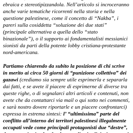
ebraica e stereotipizzandola. Nell’articolo si incroceranno
anche varie tematiche ricorrenti nella storia e nella
questione palestinese, come il concetto di “Nakba”, i
pareri sulla cosiddetta “soluzione dei due stati”
(principale alternativa a quella dello “stato
binazionale”), o il supporto ai fondamentalisti messianici
sionisti da parti della potente lobby cristiana-protestante
nord-americana.
Partiamo chiarendo da subito la posizione di chi scrive
in merito ai circa 50 giorni di “punizione collettiva” dei
gazawi
(crediamo sia sempre utile esprimerla e separarla
dai fatti, e se avete il piacere di esprimerne di diverse tra
queste righe, o di segnalarci altri articoli e contenuti, non
avete che da contattarci via mail o qui sotto nei commenti,
e sarà nostro dovere riportarle e un piacere confrontarci)
espressa in estrema sintesi:
l’ “ultimissima” parte del
conflitto all’interno dei territori palestinesi illegalmente
occupati vede come principali protagonisti due “destre”,