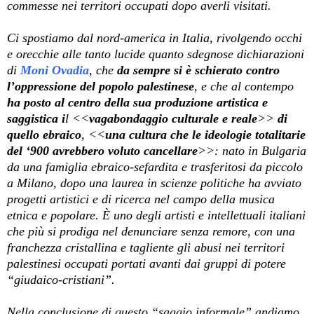
commesse nei territori occupati dopo averli visitati.
Ci spostiamo dal nord-america in Italia, rivolgendo occhi
e orecchie alle tanto lucide quanto sdegnose dichiarazioni
di
Moni Ovadia
, che
da sempre si è schierato contro
l’oppressione del popolo palestinese
, e che al contempo
ha posto al centro della sua produzione artistica e
saggistica i
l <<
vagabondaggio culturale e reale
>>
di
quello ebraico
, <<
una cultura che le ideologie totalitarie
del ‘900 avrebbero voluto cancellare
>>: nato in Bulgaria
da una famiglia ebraico-sefardita e trasferitosi da piccolo
a Milano, dopo una laurea in scienze politiche ha avviato
progetti artistici e di ricerca nel campo della musica
etnica e popolare. È uno degli artisti e intellettuali italiani
che più si prodiga nel denunciare senza remore, con una
franchezza cristallina e tagliente gli abusi nei territori
palestinesi occupati portati avanti dai gruppi di potere
“giudaico-cristiani”.
Nella conclusione di questo “saggio informale” andiamo