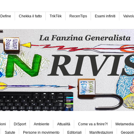
Define
Chekka il fatto
TrikTèk
RecenTips
Esami infiniti
Valvol
ioni
DiSport
Ambiente
Attualità
Come va a finire?!
Metamedia
Salute
Persone in movimento
Editoriali
Manifestazioni
Geopoli