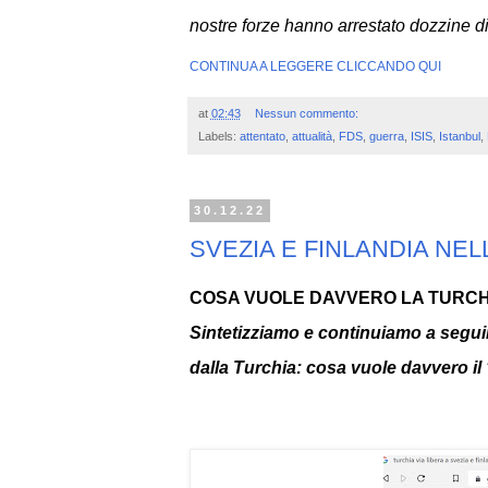
nostre forze hanno arrestato dozzine di 
CONTINUA A LEGGERE CLICCANDO QUI
at
02:43
Nessun commento:
Labels:
attentato
,
attualità
,
FDS
,
guerra
,
ISIS
,
Istanbul
,
30.12.22
SVEZIA E FINLANDIA NEL
COSA VUOLE DAVVERO LA TURCH
Sintetizziamo e continuiamo a seguir
dalla Turchia: cosa vuole davvero i