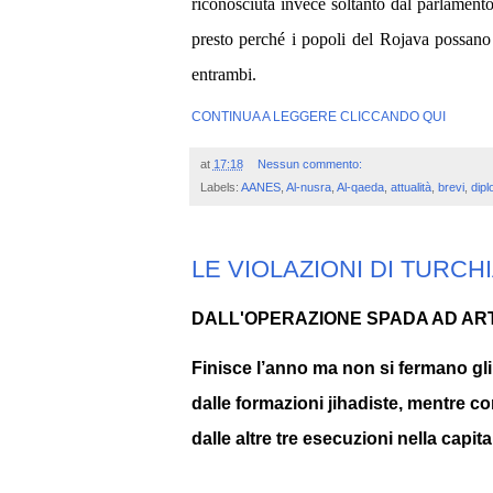
riconosciuta invece soltanto dal parlamento 
presto perché i popoli del Rojava possano
entrambi.
CONTINUA A LEGGERE CLICCANDO QUI
at
17:18
Nessun commento:
Labels:
AANES
,
Al-nusra
,
Al-qaeda
,
attualità
,
brevi
,
dipl
LE VIOLAZIONI DI TURCHI
DALL'OPERAZIONE SPADA AD ARTI
Finisce l’anno ma non si fermano gli
dalle formazioni jihadiste, mentre con
dalle altre tre esecuzioni nella capita