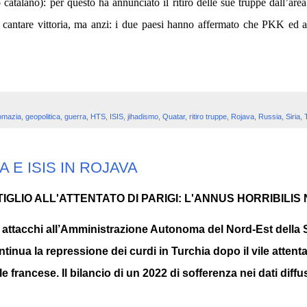
catalano): per questo ha annunciato il ritiro delle sue truppe dall’are
 cantare vittoria, ma anzi: i due paesi hanno affermato che PKK ed al
omazia
,
geopolitica
,
guerra
,
HTS
,
ISIS
,
jihadismo
,
Quatar
,
ritiro truppe
,
Rojava
,
Russia
,
Siria
,
A E ISIS IN ROJAVA
GLIO ALL'ATTENTATO DI PARIGI: L'ANNUS HORRIBILIS
 attacchi all’Amministrazione Autonoma del Nord-Est della Si
tinua la repressione dei curdi in Turchia dopo il vile attenta
le francese. Il bilancio di un 2022 di sofferenza nei dati diffu