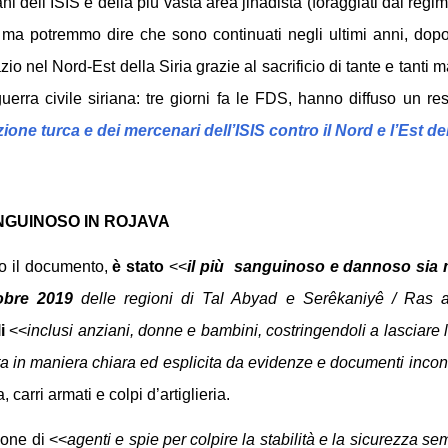
iani dell’ISIS e della più vasta area jihadista (foraggiati dal re
ma potremmo dire che sono continuati negli ultimi anni, dopo
io nel Nord-Est della Siria grazie al sacrificio di tante e tanti mar
uerra civile siriana: tre giorni fa le FDS, hanno diffuso un res
zione turca e dei mercenari dell’ISIS contro il Nord e l’Est del
ANGUINOSO IN ROJAVA
o il documento,
è stato
<<
il più sanguinoso e dannoso sia m
ttobre 2019
delle regioni di Tal Abyad e Serêkaniyê / Ras a
i
<<
inclusi anziani, donne e bambini, costringendoli a lasciare
ta in maniera chiara ed esplicita da evidenze e documenti incont
 carri armati e colpi d’artiglieria.
ione di <<
agenti e spie per colpire la stabilità e la sicurezza s