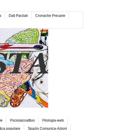
a
Dati Parziali
Cronache Precarie
le
Psciolaicoattivo
Filologia-web
tica popolare
Spazio Comunica-Azioni