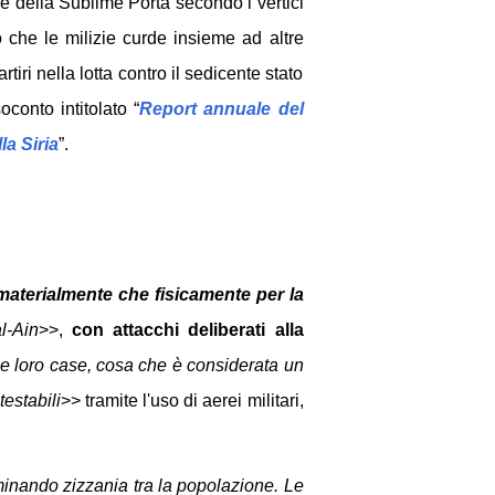
gime della Sublime Porta secondo i vertici
 che le milizie curde insieme ad altre
tiri nella lotta contro il sedicente stato
oconto intitolato “
R
eport annuale del
la Siria
”.
aterialmente che fisicamente per la
l-Ain
>>,
con attacchi deliberati alla
 le loro case, cosa che è considerata un
estabili
>> tramite l'uso di aerei militari,
eminando zizzania tra la popolazione. Le