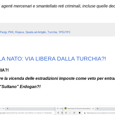
agenti mercenari e smantellato reti criminali, incluse quelle dedit
Parigi
,
PKK
,
Rojava
,
Spada ad Artiglio
,
Turchia
,
YPG/YPJ
LA NATO: VIA LIBERA DALLA TURCHIA?!
IA?!
e la vicenda delle estradizioni imposte come veto per entra
l “Sultano” Erdogan?!