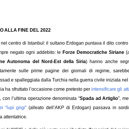
O ALLA FINE DEL 2022
 centro di Istanbul: il sultano Erdogan puntava il dito contro
pre negato ogni addebito: le
Forze Democratiche Siriane
(a
ne Autonoma del Nord-Est della Siria
) hanno anche segn
ntamente sulle prime pagine dei giornali di regime, sarebbe
sad e spalleggiata dalla Turchia nella guerra civile iniziata n
hia ha sfruttato l’occasione come pretesto per
intensificare gli a
,
con l’ultima operazione denominata “
Spada ad Artiglio
”, m
i “lupi grigi”
(alleato dell’AKP di Erdogan) passava in sordi
 attentatrice.