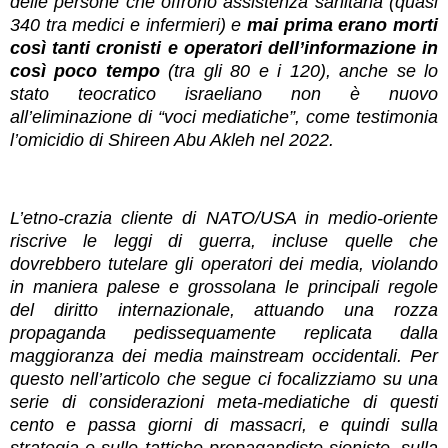
delle persone che offrono assistenza sanitaria (quasi
340 tra medici e infermieri) e
mai prima erano morti
così tanti cronisti e operatori dell’informazione in
così poco tempo
(tra gli 80 e i 120), anche se lo
stato teocratico israeliano non è nuovo
all’eliminazione di “voci mediatiche”, come testimonia
l’omicidio di Shireen Abu Akleh nel 2022.
L’etno-crazia cliente di NATO/USA in medio-oriente
riscrive le leggi di guerra, incluse quelle che
dovrebbero tutelare gli operatori dei media, violando
in maniera palese e grossolana le principali regole
del diritto internazionale, attuando una rozza
propaganda pedissequamente replicata dalla
maggioranza dei media mainstream occidentali. Per
questo nell’articolo che segue ci focalizziamo su una
serie di considerazioni meta-mediatiche di questi
cento e passa giorni di massacri, e quindi sulla
strategia e sulle tattiche propagandiste sioniste, sulla