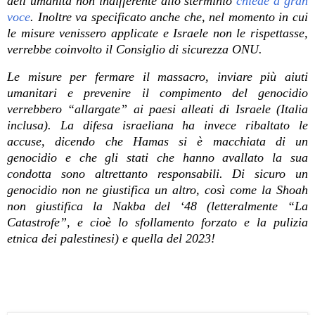
dell’umanità non indifferente allo sterminio
chiede a gran
voce
. Inoltre va specificato anche che, nel momento in cui
le misure venissero applicate e Israele non le rispettasse,
verrebbe coinvolto il Consiglio di sicurezza ONU.
Le misure per fermare il massacro, inviare più aiuti
umanitari e prevenire il compimento del genocidio
verrebbero “allargate” ai paesi alleati di Israele (Italia
inclusa). La difesa israeliana ha invece ribaltato le
accuse, dicendo che Hamas si è macchiata di un
genocidio e che gli stati che hanno avallato la sua
condotta sono altrettanto responsabili. Di sicuro un
genocidio non ne giustifica un altro, così come la Shoah
non giustifica la Nakba del ‘48 (letteralmente “La
Catastrofe”, e cioè lo sfollamento forzato e la pulizia
etnica dei palestinesi) e quella del 2023!