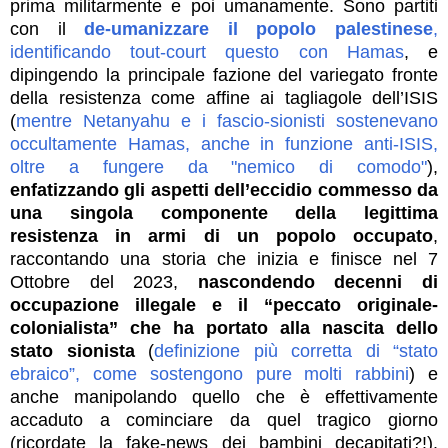
prima militarmente e poi umanamente. Sono partiti
con il
de-umanizzare il popolo palestinese
,
identificando tout-court questo con Hamas
, e
dipingendo la principale fazione del variegato fronte
della resistenza come affine ai tagliagole dell’ISIS
(
mentre Netanyahu e i fascio-sionisti sostenevano
occultamente Hamas, anche in funzione anti-ISIS,
oltre a fungere da "nemico di comodo"
),
enfatizzando gli aspetti dell’eccidio commesso da
una singola componente
della legittima
resistenza in armi di un popolo occupato
,
raccontando una storia che inizia e finisce nel 7
Ottobre del 2023,
nascondendo decenni di
occupazione illegale e il “peccato originale-
colonialista” che ha portato alla nascita dello
stato sionista
(
definizione più corretta di “stato
ebraico”, come sostengono pure molti rabbini
) e
anche manipolando quello che è effettivamente
accaduto a cominciare da quel tragico giorno
(ricordate la fake-news dei bambini decapitati?!).