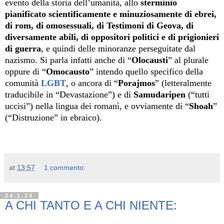
evento della storia dell’umanità, allo
sterminio
pianificato scientificamente e minuziosamente di ebrei,
di rom, di omosessuali, di Testimoni di Geova, di
diversamente abili, di oppositori politici e di prigionieri
di guerra
, e quindi delle minoranze perseguitate dal
nazismo. Si parla infatti anche di “
Olocausti
” al plurale
oppure di “
Omocausto
” intendo quello specifico della
comunità
LGBT
, o ancora di “
Porajmos
” (letteralmente
traducibile in “Devastazione”) e di
Samudaripen
(“tutti
uccisi”) nella lingua dei romanì, e ovviamente di “
Shoah
”
(“Distruzione” in ebraico).
at
13:57
1 commento:
24.1.24
A CHI TANTO E A CHI NIENTE: