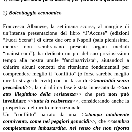
5)
Boicottaggio economico
Francesca Albanese, la settimana scorsa, al margine di
un’intensa presentazione del libro “J’Accuse” (edizioni
“Fuori Scena”) di circa due ore a Napoli (sala pienissima,
mentre non sembravano presenti organi mediali
“mainstream”), ha dedicato un po’ del suo preziosissimo
tempo alla nostra umile “fanzina/rivista”, aiutandoci a
chiarire alcuni concetti che riteniamo fondamentali per
comprendere meglio il “conflitto” (o forse sarebbe meglio
dire la strage di civili) con un tasso di <<
mortalità senza
precedenti
>>, la cui ultima fase è stata innescata da <<
un
atto illegittimo della resistenza
>> che però
non può
invalidare
<<
tutta la resistenza
>>, considerando anche la
prospettiva del diritto internazionale.
Un “conflitto” narrato da una <<
stampa totalmente
connivente, come nei peggiori genocidi
>>, che <<
sembra
completamente imbastardita, nel senso che non riporta