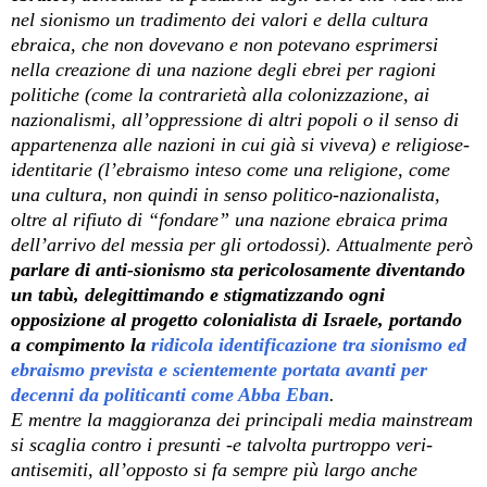
nel sionismo un tradimento dei valori e della cultura
ebraica, che non dovevano e non potevano esprimersi
nella creazione di una nazione degli ebrei per ragioni
politiche (come la contrarietà alla colonizzazione, ai
nazionalismi, all’oppressione di altri popoli o il senso di
appartenenza alle nazioni in cui già si viveva) e religiose-
identitarie (l’ebraismo inteso come una religione, come
una cultura, non quindi in senso politico-nazionalista,
oltre al rifiuto di “fondare” una nazione ebraica prima
dell’arrivo del messia per gli ortodossi). Attualmente però
parlare di anti-sionismo sta pericolosamente diventando
un tabù, delegittimando e stigmatizzando ogni
opposizione al progetto colonialista di Israele, portando
a compimento la
ridicola identificazione tra sionismo ed
ebraismo prevista e scientemente portata avanti per
decenni da politicanti come Abba Eban
.
E mentre la maggioranza dei principali media mainstream
si scaglia contro i presunti -e talvolta purtroppo veri-
antisemiti, all’opposto si fa sempre più largo anche