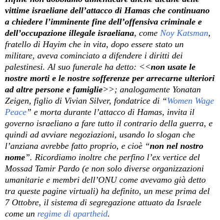
vittime israeliane dell’attacco di Hamas che continuano
a chiedere l’imminente fine dell’offensiva criminale e
dell’occupazione illegale israeliana
, come
Noy Katsman
,
fratello di Hayim che in vita, dopo essere stato un
militare, aveva cominciato a difendere i diritti dei
palestinesi. Al suo funerale ha detto: <<
non usate le
nostre morti e le nostre sofferenze per arrecarne ulteriori
ad altre persone e famiglie
>>; analogamente Yonatan
Zeigen, figlio di Vivian Silver, fondatrice di “
Women Wage
Peace
” e morta durante l’attacco di Hamas, invita il
governo israeliano a fare tutto il contrario della guerra, e
quindi ad avviare negoziazioni, usando lo slogan che
l’anziana avrebbe fatto proprio, e cioè “
non nel nostro
nome
”. Ricordiamo inoltre che perfino l’ex vertice del
Mossad Tamir Pardo (e non solo diverse organizzazioni
umanitarie e membri dell’ONU come avevamo già detto
tra queste pagine virtuali) ha definito, un mese prima del
7 Ottobre, il sistema di segregazione attuato da Israele
come un
regime di apartheid
.