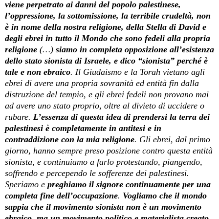
viene perpetrato ai danni del popolo palestinese,
l’oppressione, la sottomissione, la terribile crudeltà, non
è in nome della nostra religione, della Stella di David e
degli ebrei in tutto il Mondo che sono fedeli alla propria
religione
(…)
siamo in completa opposizione all’esistenza
dello stato sionista di Israele, e dico “sionista” perché è
tale e non ebraico
. Il Giudaismo e la Torah vietano agli
ebrei di avere una propria sovranità ed entità fin dalla
distruzione del tempio, e gli ebrei fedeli non provano mai
ad avere uno stato proprio, oltre al divieto di uccidere o
rubare.
L’essenza di questa idea di prendersi la terra dei
palestinesi è completamente in antitesi e in
contraddizione con la mia religione
. Gli ebrei, dal primo
giorno, hanno sempre preso posizione contro questa entità
sionista, e continuiamo a farlo protestando, piangendo,
soffrendo e percependo le sofferenze dei palestinesi.
Speriamo e
preghiamo il signore continuamente per una
completa fine dell’occupazione
.
Vogliamo che il mondo
sappia che il movimento sionista non è un movimento
ebraico, ma un movimento politico e materialista creato