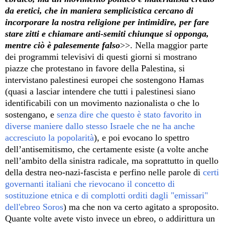
da eretici, che in maniera semplicistica cercano di
incorporare la nostra religione per intimidire, per fare
stare zitti e chiamare anti-semiti chiunque si opponga,
mentre ciò è palesemente falso
>>. Nella maggior parte
dei programmi televisivi di questi giorni si mostrano
piazze che protestano in favore della Palestina, si
intervistano palestinesi europei che sostengono Hamas
(quasi a lasciar intendere che tutti i palestinesi siano
identificabili con un movimento nazionalista o che lo
sostengano, e
senza dire che questo è stato favorito in
diverse maniere dallo stesso Israele che ne ha anche
accresciuto la popolarità
), e poi evocano lo spettro
dell’antisemitismo, che certamente esiste (a volte anche
nell’ambito della sinistra radicale, ma soprattutto in quello
della destra neo-nazi-fascista e perfino nelle parole di
certi
governanti italiani che rievocano il concetto di
sostituzione etnica e di complotti orditi dagli "emissari"
dell'ebreo Soros
) ma che non va certo agitato a sproposito.
Quante volte avete visto invece un ebreo, o addirittura un