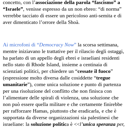
concetto, con l’
associazione della parola “fascismo” a
“Israele”
, venisse espresso da un non ebreo: “di norma”
verrebbe tacciato di essere un pericoloso anti-semita e di
aver dimenticato l’orrore della Shoà.
Ai microfoni di “
Democracy Now
”
la scorsa settimana,
mentre iniziavano le trattative per il rilascio degli ostaggi,
ha parlato di un appello degli ebrei e israeliani residenti
nello stato di Rhode Island, insieme a centinaia di
scienziati politici, per chiedere un “
cessate il fuoco
”
(espressione molto diversa dalle cosiddette “
tregue
umanitarie
”), come unica soluzione e punto di partenza
per una risoluzione del conflitto che non finisca con
l’alimentare delle spirali di violenza, una soluzione che
non può essere quella militare e che certamente finirebbe
per rafforzare Hamas, piuttosto che eradicarla, e che è
supportata da diverse organizzazioni sia palestinesi che
israeliane: la
soluzione politic
a è <<
l’
unica speranza
per,