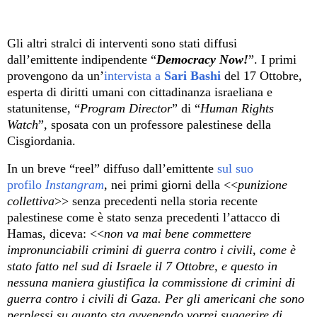
Gli altri stralci di interventi sono stati diffusi
dall’emittente indipendente “
Democracy Now!
”. I primi
provengono da un’
intervista a
Sari Bashi
del 17 Ottobre,
esperta di diritti umani con cittadinanza israeliana e
statunitense, “
Program Director
” di “
Human Rights
Watch
”, sposata con un professore palestinese della
Cisgiordania.
In un breve “reel” diffuso dall’emittente
sul suo
profilo
Instangram
, nei primi giorni della <<
punizione
collettiva
>> senza precedenti nella storia recente
palestinese come è stato senza precedenti l’attacco di
Hamas, diceva: <<
non va mai bene commettere
impronunciabili crimini di guerra contro i civili, come è
stato fatto nel sud di Israele il 7 Ottobre, e questo in
nessuna maniera giustifica la commissione di crimini di
guerra contro i civili di Gaza. Per gli americani che sono
perplessi su quanto sta avvenendo vorrei suggerire di