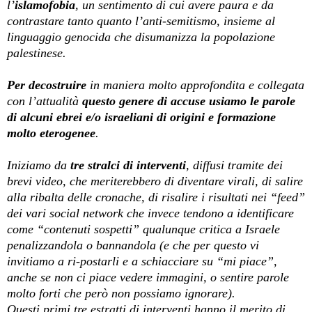
l’
islamofobia
, un sentimento di cui avere paura e da
contrastare tanto quanto l’anti-semitismo, insieme al
linguaggio genocida che disumanizza la popolazione
palestinese.
Per decostruire
in maniera molto approfondita e collegata
con l’attualità
questo genere di accuse usiamo le parole
di alcuni ebrei e/o israeliani di origini e formazione
molto eterogenee
.
Iniziamo da
tre stralci di interventi
, diffusi tramite dei
brevi video, che meriterebbero di diventare virali, di salire
alla ribalta delle cronache, di risalire i risultati nei “feed”
dei vari social network che invece tendono a identificare
come “contenuti sospetti” qualunque critica a Israele
penalizzandola o bannandola (e che per questo vi
invitiamo a ri-postarli e a schiacciare su “mi piace”,
anche se non ci piace vedere immagini, o sentire parole
molto forti che però non possiamo ignorare).
Questi primi tre estratti di interventi hanno il merito di