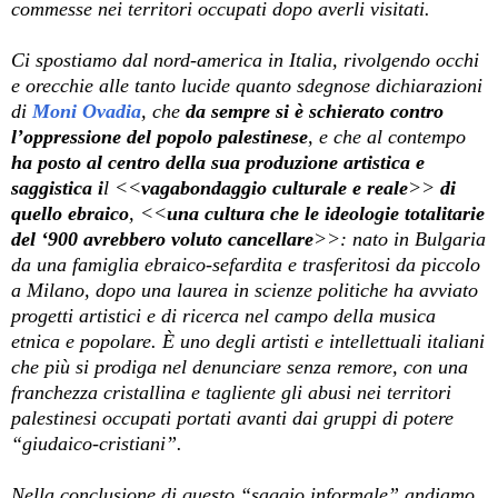
commesse nei territori occupati dopo averli visitati.
Ci spostiamo dal nord-america in Italia, rivolgendo occhi
e orecchie alle tanto lucide quanto sdegnose dichiarazioni
di
Moni Ovadia
, che
da sempre si è schierato contro
l’oppressione del popolo palestinese
, e che al contempo
ha posto al centro della sua produzione artistica e
saggistica i
l <<
vagabondaggio culturale e reale
>>
di
quello ebraico
, <<
una cultura che le ideologie totalitarie
del ‘900 avrebbero voluto cancellare
>>: nato in Bulgaria
da una famiglia ebraico-sefardita e trasferitosi da piccolo
a Milano, dopo una laurea in scienze politiche ha avviato
progetti artistici e di ricerca nel campo della musica
etnica e popolare. È uno degli artisti e intellettuali italiani
che più si prodiga nel denunciare senza remore, con una
franchezza cristallina e tagliente gli abusi nei territori
palestinesi occupati portati avanti dai gruppi di potere
“giudaico-cristiani”.
Nella conclusione di questo “saggio informale” andiamo