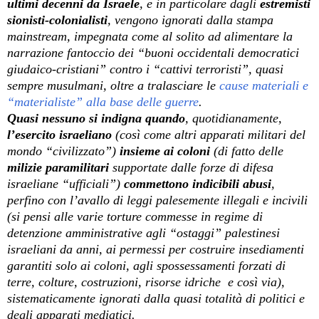
ultimi decenni da Israele
, e in particolare dagli
estremisti
sionisti-colonialisti
, vengono ignorati dalla stampa
mainstream, impegnata come al solito ad alimentare la
narrazione fantoccio dei “buoni occidentali democratici
giudaico-cristiani” contro i “cattivi terroristi”, quasi
sempre musulmani, oltre a tralasciare le
cause materiali e
“materialiste” alla base delle guerre
.
Quasi nessuno si indigna quando
, quotidianamente,
l’esercito israeliano
(così come altri apparati militari del
mondo “civilizzato”)
insieme ai coloni
(di fatto delle
milizie paramilitari
supportate dalle forze di difesa
israeliane “ufficiali”
)
commettono indicibili abusi
,
perfino con l’avallo di leggi palesemente illegali e incivili
(si pensi alle varie torture commesse in regime di
detenzione amministrative agli “ostaggi” palestinesi
israeliani da anni, ai permessi per costruire insediamenti
garantiti solo ai coloni, agli spossessamenti forzati di
terre, colture, costruzioni, risorse idriche
e così via),
sistematicamente ignorati dalla quasi totalità di politici e
degli apparati mediatici.