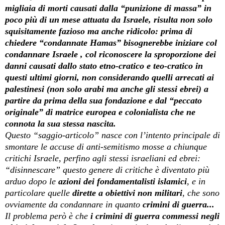
migliaia di morti causati dalla “punizione di massa” in
poco più di un mese attuata da Israele, risulta non solo
squisitamente fazioso ma anche ridicolo: prima di
chiedere “condannate Hamas” bisognerebbe iniziare col
condannare Israele , col riconoscere la sproporzione dei
danni causati dallo stato etno-cratico e teo-cratico in
questi ultimi giorni, non considerando quelli arrecati ai
palestinesi (non solo arabi ma anche gli stessi ebrei) a
partire da prima della sua fondazione e dal “peccato
originale” di matrice europea e colonialista che ne
connota la sua stessa nascita.
Questo “saggio-articolo” nasce con l’intento principale di
smontare le accuse di anti-semitismo mosse a chiunque
critichi Israele, perfino agli stessi israeliani ed ebrei:
“disinnescare” questo genere di critiche è diventato più
arduo dopo le
azioni dei
fondamentalisti islamici
, e in
particolare quelle
dirette a obiettivi non militari
, che sono
ovviamente da condannare in quanto
crimini di guerra...
Il problema però è che
i crimini di guerra commessi negli