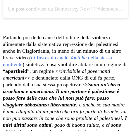
Un post condiviso da Democracy Now! (@democracynow)
Parlando poi delle cause dell’odio e della violenza
alimentate dalla sistematica repressione dei palestinesi
anche in Cisgiordania, in meno di un minuto di un altro
breve video (
diffuso sul canale
Youtube
della stessa
emittente
) sintetizza cosa vuol dire abitare in un regime di
“
apartheid
”, un regime <<
invisibile ai governanti
americani
>> e denunciato dalla ONG di cui fa parte,
partendo dalla sua stessa prospettiva: <<
sono un’ebrea
israeliana e americana
.
Il mio partner è palestinese è
posso fare delle cose che lui non può fare
:
posso
viaggiare abbastanza liberamente
, e anche se sua madre
è una rifugiata da un posto che ora fa parte di Israele,
lui
non può passare in zone che sono proibite ai palestinesi.
I
miei diritti sono ottimi
, godo di buona salute, e
ci sono