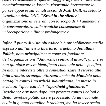
metaforicamente in Israele, riportando brevemente le
parole apparse sui canali social di
Josh Drill
, ex soldato
israeliano della ONG “
Breakin the silence
”,
organizzazione di veterani con lo scopo di <<aumentare
la consapevolezza sulle tragiche conseguenze di
un’occupazione militare prolungata>>.
Infine il punto di vista più radicale è probabilmente quello
espresso dall’attivista libertario israeliano
Jonathan
Pollak
, noto principalmente come co-fondatore
dell’organizzazione “
Anarchici contro il muro
”, anche se
non gli piace essere identificato come tale nello specifico.
In alcune interviste oltre a contestualizzare il ricorso alla
lotta armata
, strategia utilizzata anche da
Mandela
nella
battaglia contro l’apartheid sud-africano, ha messo in
evidenza l’ipocrisia dell’ “
apartheid-giudiziario
”
israeliano: arrestato dopo una protesta contro i coloni a
Beita, avrebbe potuto essere processato da un tribunale
civile in quanto cittadino israeliano, ma ha invece scelto