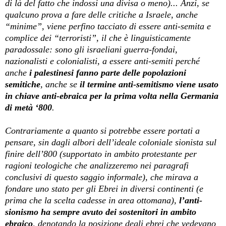
di là del fatto che indossi una divisa o meno)... Anzi, se
qualcuno prova a fare delle critiche a Israele, anche
“minime”, viene perfino tacciato di essere anti-semita e
complice dei “terroristi”, il che è linguisticamente
paradossale: sono gli israeliani guerra-fondai,
nazionalisti e colonialisti, a essere anti-semiti perché
anche
i palestinesi fanno parte delle popolazioni
semitiche
, anche se
il termine anti-semitismo viene usato
in chiave anti-ebraica per la prima volta nella Germania
di metà ‘800
.
Contrariamente a quanto si potrebbe essere portati a
pensare, sin dagli albori dell’ideale coloniale sionista sul
finire dell’800 (supportato in ambito protestante per
ragioni teologiche che analizzeremo nei paragrafi
conclusivi di questo saggio informale), che mirava a
fondare uno stato per gli Ebrei in diversi continenti (e
prima che la scelta cadesse in area ottomana),
l’anti-
sionismo ha sempre avuto dei sostenitori in ambito
ebraico
, denotando la posizione degli ebrei che vedevano