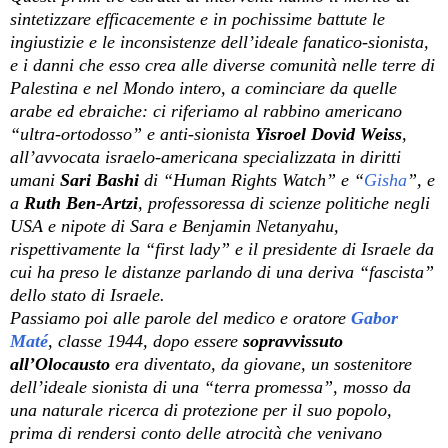
sintetizzare efficacemente e in pochissime battute le
ingiustizie e le inconsistenze dell’ideale fanatico-sionista,
e i danni che esso crea alle diverse comunità nelle terre di
Palestina e nel Mondo intero, a cominciare da quelle
arabe ed ebraiche: ci riferiamo al rabbino americano
“ultra-ortodosso” e anti-sionista
Yisroel Dovid Weiss
,
all’avvocata israelo-americana specializzata in diritti
umani
Sari Bashi
di “Human Rights Watch” e “
Gisha
”
, e
a
Ruth Ben-Artzi
, professoressa di scienze politiche negli
USA e nipote di Sara e Benjamin Netanyahu,
rispettivamente la “first lady” e il presidente di Israele da
cui ha preso le distanze parlando di una deriva “fascista”
dello stato di Israele.
Passiamo poi alle parole del medico e oratore
Gabor
Maté
, classe 1944, dopo essere
sopravvissuto
all’Olocausto
era diventato, da giovane, un sostenitore
dell’ideale sionista di una “terra promessa”, mosso da
una naturale ricerca di protezione per il suo popolo,
prima di rendersi conto delle atrocità che venivano