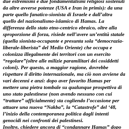
due estremismi e due fondamentalismi religiosi sostenuti
da altre avverse potenze (USA e Iran in primis): da una
parte quello fanatico-sionista di Israele e dall’altra
quello del nazionalismo-islamico di Hamas. La
differenza dello stato etno-centrico ebraico, oltre alla
sproporzione di forza, risiede nell’avere un’entità statale
(quella sionista-occupante e presunta sola “democrazia-
liberale-liberista” del Medio Oriente) che occupa e
colonizza illegalmente dei territori con un esercito
“regolare”(oltre alle milizie paramilitari dei cosiddetti
coloni). Per questo, a maggior ragione, dovrebbe
rispettare il diritto internazionale, ma ciò non avviene da
vari decenni e anzi: dopo aver favorito Hamas per
mettere una pietra tombale su qualunque prospettiva di
uno stato palestinese (non avendo nessuno con cui
“trattare” ufficialmente) sta cogliendo l’occasione per
attuare una nuova “Nakba”, la “Catastrofe” del ‘48,
l’inizio della contemporanea politica dagli intenti
genocidi nei confronti dei palestinesi.
Inoltre, chiedere ancora di “condannare Hamas” dopo