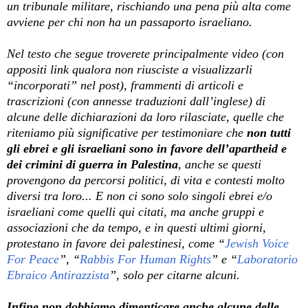
un tribunale militare, rischiando una pena più alta come
avviene per chi non ha un passaporto israeliano.
Nel testo che segue troverete principalmente video (con
appositi link qualora non riusciste a visualizzarli
“incorporati” nel post), frammenti di articoli e
trascrizioni (con annesse traduzioni dall’inglese) di
alcune delle dichiarazioni da loro rilasciate, quelle che
riteniamo più significative per testimoniare che
non tutti
gli ebrei e gli israeliani sono in favore dell’apartheid e
dei crimini di guerra in Palestina
, anche se questi
provengono da percorsi politici, di vita e contesti molto
diversi tra loro... E non ci sono solo singoli ebrei e/o
israeliani come quelli qui citati, ma anche gruppi e
associazioni che da tempo, e in questi ultimi giorni,
protestano in favore dei palestinesi, come “
Jewish Voice
For Peace
”, “
Rabbis For Human Rights
” e “
Laboratorio
Ebraico Antirazzista
”, solo per citarne alcuni.
Infine non dobbiamo dimenticare anche alcune delle