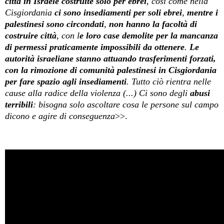
città in Israele costruite solo per ebrei
, così come nella
Cisgiordania
ci sono insediamenti per soli ebrei
,
mentre i
palestinesi sono circondati
,
non hanno la facoltà di
costruire città
, con l
e loro case demolite per la mancanza
di permessi praticamente impossibili da ottenere
.
Le
autorità israeliane stanno attuando trasferimenti forzati,
con la rimozione di comunità palestinesi in Cisgiordania
per fare spazio agli insediamenti
. Tutto ciò rientra nelle
cause alla radice della violenza (...) Ci sono degli
abusi
terribili
: bisogna solo ascoltare cosa le persone sul campo
dicono e agire di conseguenza
>>.