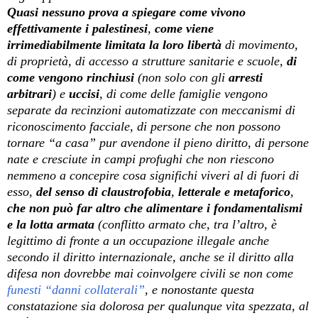
Quasi nessuno prova a spiegare come vivono
effettivamente i palestinesi
,
come viene
irrimediabilmente limitata la loro libertà
di movimento,
di proprietà, di accesso a strutture sanitarie e scuole,
di
come vengono rinchiusi
(non solo con gli
arresti
arbitrari
) e
uccisi
, di come delle famiglie vengono
separate da recinzioni automatizzate con meccanismi di
riconoscimento facciale, di persone che non possono
tornare “a casa” pur avendone il pieno diritto, di persone
nate e cresciute in campi profughi che non riescono
nemmeno a concepire cosa significhi viveri al di fuori di
esso,
del senso di claustrofobia
,
letterale e metaforico
,
che non può far altro che alimentare i fondamentalismi
e la lotta armata
(conflitto armato che, tra l’altro, è
legittimo di fronte a un occupazione illegale anche
secondo il diritto internazionale, anche se il diritto alla
difesa non dovrebbe mai coinvolgere civili se non come
funesti “danni collaterali”
, e nonostante questa
constatazione sia dolorosa per qualunque vita spezzata, al