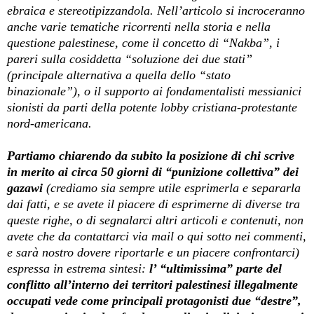
ebraica e stereotipizzandola. Nell’articolo si incroceranno
anche varie tematiche ricorrenti nella storia e nella
questione palestinese, come il concetto di “Nakba”, i
pareri sulla cosiddetta “soluzione dei due stati”
(principale alternativa a quella dello “stato
binazionale”), o il supporto ai fondamentalisti messianici
sionisti da parti della potente lobby cristiana-protestante
nord-americana.
Partiamo chiarendo da subito la posizione di chi scrive
in merito ai circa 50 giorni di “punizione collettiva” dei
gazawi
(crediamo sia sempre utile esprimerla e separarla
dai fatti, e se avete il piacere di esprimerne di diverse tra
queste righe, o di segnalarci altri articoli e contenuti, non
avete che da contattarci via mail o qui sotto nei commenti,
e sarà nostro dovere riportarle e un piacere confrontarci)
espressa in estrema sintesi:
l’ “ultimissima” parte del
conflitto all’interno dei territori palestinesi illegalmente
occupati vede come principali protagonisti due “destre”,