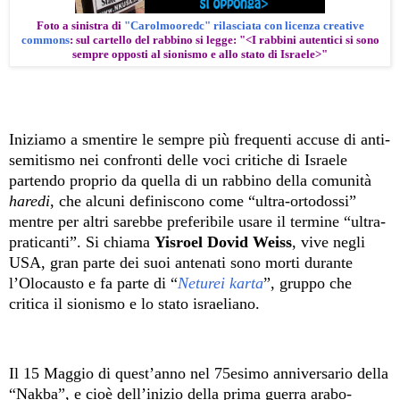
Foto a sinistra di
"Carolmooredc" rilasciata con licenza creative
commons
: sul cartello del rabbino si legge: "<I rabbini autentici si sono
sempre opposti al sionismo e allo stato di Israele>"
Iniziamo a smentire le sempre più frequenti accuse di anti-
semitismo nei confronti delle voci critiche di Israele
partendo proprio da quella di un rabbino della comunità
haredi
, che alcuni definiscono come “ultra-ortodossi”
mentre per altri sarebbe preferibile usare il termine “ultra-
praticanti”. Si chiama
Yisroel Dovid Weiss
, vive negli
USA, gran parte dei suoi antenati sono morti durante
l’Olocausto e fa parte di “
Neturei karta
”
, gruppo che
critica il sionismo e lo stato israeliano.
Il 15 Maggio di quest’anno nel 75esimo anniversario della
“Nakba”, e cioè dell’inizio della prima guerra arabo-