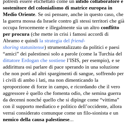
potresti essere etichettato come un
infido collaboratore e
sostenitore del colonialismo di matrice europea in
Medio Oriente
. Se osi pensare, anche in questo caso, che
la guerra mossa da Israele contro gli stessi territori che già
occupa ferocemente e illegalmente sia un altro
conflitto
per procura
(che mette in crisi i famosi accordi di
Abramo e quindi
la strategia del
friend-
shoring
statunitense
) strumentalizzato da politici e paesi
“amici” dei palestinesi solo a parole (come la Turchia del
dittatore Erdogan che sostiene
l’ISIS, per esempio), e se
addirittura osi parlare di pace sperando in una soluzione
che non porti ad altri spargimenti di sangue, soffrendo per
i civili di ambo i lati, ma non dimenticando la
sproporzione di forze in campo, e ricordando che il vero
aggressore è quello che fomenta odio, che semina guerra
da decenni nonché quello che si dipinge come “vittima”
con il supporto mediatico e politico dell’occidente, allora
verrai considerato comunque come un filo-sionista e un
nemico della causa palestinese
...