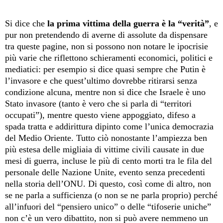
Si dice che
la prima vittima della guerra è la “verità”
, e
pur non pretendendo di averne di assolute da dispensare
tra queste pagine, non si possono non notare le ipocrisie
più varie che riflettono schieramenti economici, politici e
mediatici: per esempio si dice quasi sempre che Putin è
l’invasore e che quest’ultimo dovrebbe ritirarsi senza
condizione alcuna, mentre non si dice che Israele è uno
Stato invasore (tanto è vero che si parla di “territori
occupati”), mentre questo viene appoggiato, difeso a
spada tratta e addirittura dipinto come l’unica democrazia
del Medio Oriente. Tutto ciò nonostante l’ampiezza ben
più estesa delle migliaia di vittime civili causate in due
mesi di guerra, incluse le più di cento morti tra le fila del
personale delle Nazione Unite, evento senza precedenti
nella storia dell’ONU. Di questo, così come di altro, non
se ne parla a sufficienza (o non se ne parla proprio) perché
all’infuori del “pensiero unico” o delle “tifoserie uniche”
non c’è un vero dibattito, non si può avere nemmeno un