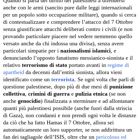
Quando si parla del diritto dei palestinesi a difendersi
anche con le armi (sancito pure dalle leggi internazionali
per un popolo sotto occupazione militare), quando si cerca
di contestualizzare e comprendere l’attacco del 7 Ottobre
senza giustificare attacchi deliberati contro i civili (e non
provando particolare piacere nel vedere nemmeno quello
versato anche da chi indossa una divisa), senza avere
particolari simpatie per i
nazionalismi islamici
, e
denunciando l’opposto fanatismo messianico-sionista e il
relativo
terrorismo di stato
portato avanti in
regime di
apartheid
da decenni dall’entità sionista, allora vieni
identificato come un
terrorista
. Se ogni volta che parli di
questione palestinese, dopo più di due mesi di
punizione
collettiva
,
crimini di guerra
e
pulizia etnica
(se non
anche
genocidio
) finalizzata a sterminare e ad allontanare
quanti più palestinesi possibile (anche fuori dalla striscia
di Gaza), non condanni e non prendi ogni volta le distanze
da ciò che ha fatto Hamas il 7 Ottobre, allora sei
automaticamente un loro supporter, se non addirittura un
fan dei tagliagole dell’ISIS, oltre che un
pericoloso ed