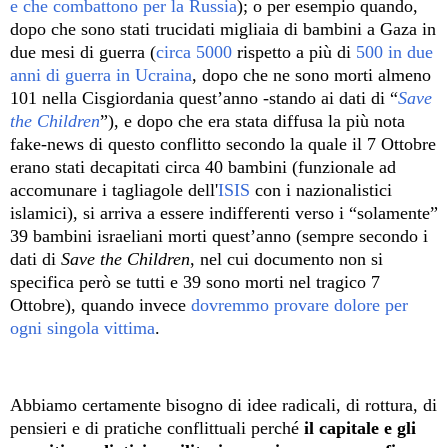
e che combattono per la Russia
); o per esempio quando,
dopo che sono stati trucidati migliaia di bambini a Gaza in
due mesi di guerra (
circa 5000
rispetto a più di
500 in due
anni di guerra in Ucraina
, dopo che ne sono morti almeno
101 nella Cisgiordania quest’anno -stando ai dati di “
Save
the Children
”), e dopo che era stata diffusa la più nota
fake-news di questo conflitto secondo la quale il 7 Ottobre
erano stati decapitati circa 40 bambini (funzionale ad
accomunare i tagliagole dell'
ISIS
con i nazionalistici
islamici), si arriva a essere indifferenti verso i “solamente”
39 bambini israeliani morti quest’anno (sempre secondo i
dati di
Save the Children
, nel cui documento non si
specifica però se tutti e 39 sono morti nel tragico 7
Ottobre), quando invece
dovremmo provare dolore per
ogni singola vittima
.
Abbiamo certamente bisogno di idee radicali, di rottura, di
pensieri e di pratiche conflittuali perché
il capitale e gli