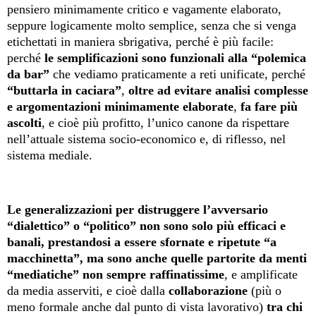
pensiero minimamente critico e vagamente elaborato,
seppure logicamente molto semplice, senza che si venga
etichettati in maniera sbrigativa, perché è più facile:
perché
le semplificazioni sono funzionali alla “polemica
da bar”
che vediamo praticamente a reti unificate, perché
“buttarla in caciara”
,
oltre ad evitare analisi complesse
e argomentazioni minimamente elaborate
,
fa fare più
ascolti
, e cioè più profitto, l’unico canone da rispettare
nell’attuale sistema socio-economico e, di riflesso, nel
sistema mediale.
Le generalizzazioni per distruggere l’avversario
“dialettico” o “politico” non sono solo più efficaci e
banali, prestandosi a essere sfornate e ripetute “a
macchinetta”, ma sono anche quelle partorite da menti
“mediatiche”
non sempre raffinatissime
, e amplificate
da media asserviti, e cioè dalla
collaborazione
(più o
meno formale anche dal punto di vista lavorativo)
tra chi