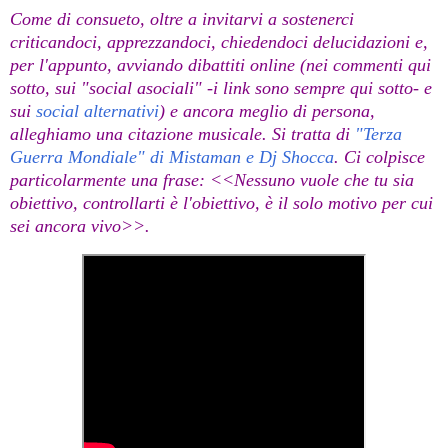
Come di consueto, oltre a invitarvi a sostenerci
criticandoci, apprezzandoci, chiedendoci delucidazioni e,
per l'appunto, avviando dibattiti online (nei commenti qui
sotto, sui "social asociali" -i link sono sempre qui sotto- e
sui
social alternativi
) e ancora meglio di persona,
alleghiamo una citazione musicale. Si tratta di
"Terza
Guerra Mondiale" di Mistaman e Dj Shocca
. Ci colpisce
particolarmente una frase: <<
Nessuno vuole che tu sia
obiettivo, controllarti è l'obiettivo, è il solo motivo per cui
sei ancora vivo
>>.