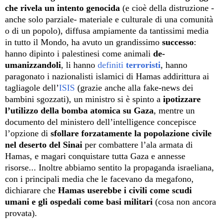
che rivela un intento genocida
(e cioè della distruzione -
anche solo parziale- materiale e culturale di una comunità
o di un popolo), diffusa ampiamente da tantissimi media
in tutto il Mondo, ha avuto un grandissimo
successo
:
hanno dipinto i palestinesi come animali
de-
umanizzandoli
, li hanno
definiti
terroristi
, hanno
paragonato i nazionalisti islamici di Hamas addirittura ai
tagliagole dell’
ISIS
(grazie anche alla fake-news dei
bambini sgozzati), un ministro si è spinto a
ipotizzare
l’utilizzo della bomba atomica su Gaza
, mentre un
documento del ministero dell’intelligence concepisce
l’opzione di
sfollare forzatamente la popolazione civile
nel deserto del Sinai
per combattere l’ala armata di
Hamas, e magari conquistare tutta Gaza e annesse
risorse... Inoltre abbiamo sentito la propaganda israeliana,
con i principali media che le facevano da megafono,
dichiarare che
Hamas userebbe i civili come scudi
umani e gli ospedali come basi militari
(cosa non ancora
provata).