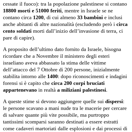
cessate il fuoco): tra la popolazione palestinese si contano
18800 morti e 51000 feriti
, mentre in Israele se ne
contano circa
1200
, di cui almeno
33 bambini
e inclusi
anche abitanti di altre nazionalità (escludendo però i
circa
cento soldati
morti dall’inizio dell’invasione di terra, ci
pare di capire).
A proposito dell’ultimo dato fornito da Israele, bisogna
ricordare che a Novembre il ministero degli esteri
israeliano aveva abbassato la stima delle vittime
dell’attacco del 7 Ottobre di 200 persone, inizialmente
stabilita intorno alle
1400
: dopo riconoscimenti e indagini
forensi si è capito che
circa 200 corpi bruciati
appartenevano
in realtà
a miliziani palestinesi
.
A queste stime si devono aggiungere quelle sui
dispersi
:
le persone scavano a mani nude tra le macerie per cercare
di salvare quante più vite possibile, ma purtroppo
tantissimi scomparsi saranno destinati a essere estratti
come cadaveri martoriati dalle esplosioni e dai processi di