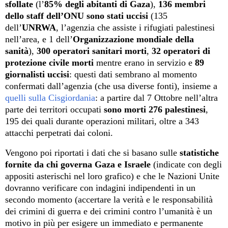
sfollate
(l’
85% degli abitanti di Gaza
),
136 membri
dello staff dell’ONU sono stati uccisi
(135
dell’
UNRWA
, l’agenzia che assiste i rifugiati palestinesi
nell’area, e 1 dell’
Organizzazione mondiale della
sanità
),
300 operatori sanitari morti
,
32 operatori di
protezione civile morti
mentre erano in servizio e
89
giornalisti uccisi
: questi dati sembrano al momento
confermati dall’agenzia (che usa diverse fonti), insieme a
quelli sulla Cisgiordania
: a partire dal 7 Ottobre nell’altra
parte dei territori occupati
sono morti 276 palestinesi
,
195 dei quali durante operazioni militari, oltre a 343
attacchi perpetrati dai coloni.
Vengono poi riportati i dati che si basano sulle
statistiche
fornite da chi governa Gaza e Israele
(indicate con degli
appositi asterischi nel loro grafico) e che le Nazioni Unite
dovranno verificare con indagini indipendenti in un
secondo momento (accertare la verità e le responsabilità
dei crimini di guerra e dei crimini contro l’umanità è un
motivo in più per esigere un immediato e permanente