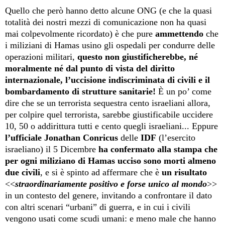
Quello che però hanno detto alcune ONG
(e che la quasi
totalità dei nostri mezzi di comunicazione non ha quasi
mai colpevolmente ricordato) è che pure
ammettendo
che
i miliziani di Hamas usino gli ospedali per condurre delle
operazioni militari,
questo non giustificherebbe, né
moralmente né dal punto di vista del diritto
internazionale, l’uccisione indiscriminata di civili e il
bombardamento di strutture sanitarie!
È un po’ come
dire che se un terrorista sequestra cento israeliani allora,
per colpire quel terrorista, sarebbe giustificabile uccidere
10, 50 o addirittura tutti e cento quegli israeliani... Eppure
l’ufficiale Jonathan Conricus
delle
IDF
(l’esercito
israeliano) il 5 Dicembre
ha confermato alla
stampa che
per ogni miliziano di Hamas ucciso sono morti almeno
due civili
, e si è spinto ad affermare che è
un risultato
<<
straordinariamente positivo e forse unico al mondo
>>
in un contesto del genere, invitando a confrontare il dato
con altri scenari “urbani” di guerra, e in cui i civili
vengono usati come scudi umani: e meno male che hanno