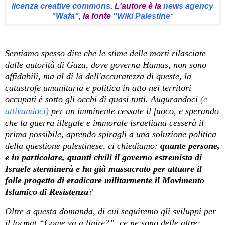
licenza creative commons
. L'autore è la
news agency
"Wafa"
, la fonte
"Wiki Palestine
"
Sentiamo spesso dire che le stime delle morti rilasciate
dalle autorità di Gaza, dove governa Hamas, non sono
affidabili, ma al di là dell'
accuratezza di queste, la
catastrofe umanitaria e politica in atto nei territori
occupati è sotto gli occhi di quasi tutti. Augurandoci
(e
attivandoci)
per un imminente cessate il fuoco, e sperando
che la guerra illegale e immorale israeliana cesserà il
prima possibile, aprendo spiragli a una soluzione politica
della questione palestinese, ci chiediamo:
quante persone,
e in particolare, quanti civili il governo estremista di
Israele sterminerà e ha già massacrato per attuare il
folle progetto di eradicare militarmente il Movimento
Islamico di Resistenza
?
Oltre a questa domanda, di cui seguiremo gli sviluppi per
il format “Come va a finire?”, ce ne sono delle altre: