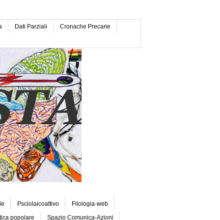
a
Dati Parziali
Cronache Precarie
le
Psciolaicoattivo
Filologia-web
tica popolare
Spazio Comunica-Azioni