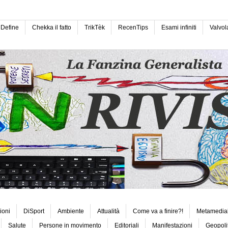
Define
Chekka il fatto
TrikTèk
RecenTips
Esami infiniti
Valvol
ioni
DiSport
Ambiente
Attualità
Come va a finire?!
Metamedia
Salute
Persone in movimento
Editoriali
Manifestazioni
Geopoli