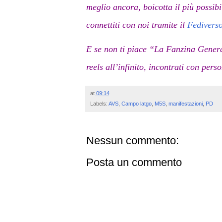
meglio ancora, boicotta il più possibil
connettiti con noi tramite il
Fedivers
E se non ti piace “La Fanzina General
reels all’infinito, incontrati con pers
at
09:14
Labels:
AVS
,
Campo latgo
,
M5S
,
manifestazioni
,
PD
Nessun commento:
Posta un commento