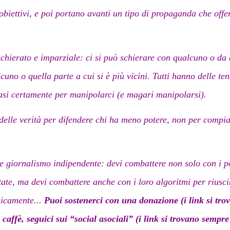
obiettivi, e poi portano avanti un tipo di propaganda che off
chierato e imparziale: ci si può schierare con qualcuno o da 
cuno o quella parte a cui si è più vicini. Tutti hanno delle te
uasi certamente per manipolarci (e magari manipolarsi).
 delle verità per difendere chi ha meno potere, non per compia
re giornalismo indipendente: devi combattere non solo con i po
te, ma devi combattere anche con i loro algoritmi per riuscire 
micamente...
Puoi sostenerci con una donazione (i link si trov
ffè, seguici sui “social asociali” (i link si trovano sempre