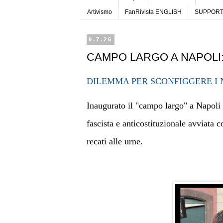
Artivismo
FanRivista ENGLISH
SUPPORTA
9.7.26
CAMPO LARGO A NAPOLI:
DILEMMA PER SCONFIGGERE I 
Inaugurato il "campo largo" a Napoli ie
fascista e anticostituzionale avviata c
recati alle urne.