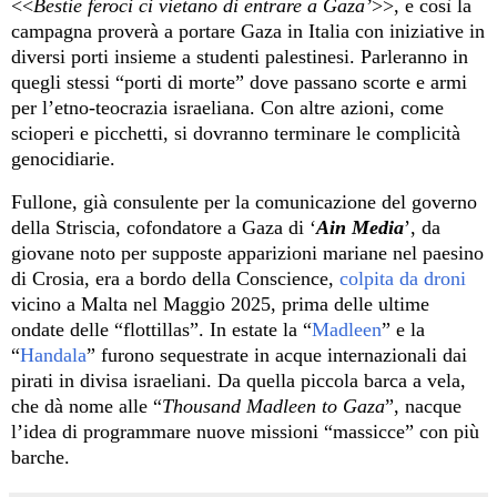
<<
Bestie feroci ci
vietano
di entrare a Gaza
’
>>, e così la
campagna proverà a portare Gaza in Italia con iniziative in
diversi porti insieme a studenti palestinesi. Parleranno in
quegli stessi “porti di morte” dove passano scorte e armi
per l’etno-teocrazia israeliana. Con altre azioni, come
scioperi e picchetti, si dovranno terminare le complicità
genocidiarie.
Fullone, già consulente per la comunicazione del governo
della Striscia, cofondatore a Gaza di ‘
Ain Media
’, da
giovane noto per supposte apparizioni mariane nel paesino
di Crosia, era a bordo della Conscience,
colpita da droni
vicino a Malta nel Maggio 2025, prima delle ultime
ondate delle “flottillas”. In estate la “
Madleen
” e la
“
Handala
” furono sequestrate in acque internazionali dai
pirati in divisa israeliani. Da quella piccola barca a vela,
che dà nome alle “
Thousand Madleen to Gaza
”, nacque
l’idea di programmare nuove missioni “massicce” con più
barche.