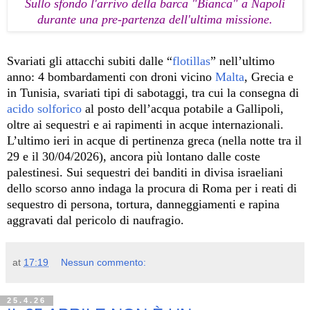
Sullo sfondo l'arrivo della barca "Bianca" a Napoli
durante una pre-partenza dell'ultima missione.
Svariati gli attacchi subiti dalle “
flotillas
” nell’ultimo
anno: 4 bombardamenti con droni vicino
Malta
, Grecia e
in Tunisia, svariati tipi di sabotaggi, tra cui la consegna di
acido solforico
al posto dell’acqua potabile a Gallipoli,
oltre ai sequestri e ai rapimenti in acque internazionali.
L’ultimo ieri in acque di pertinenza greca (nella notte tra il
29 e il 30/04/2026), ancora più lontano dalle coste
palestinesi. Sui sequestri dei banditi in divisa israeliani
dello scorso anno indaga la procura di Roma per i reati di
sequestro di persona, tortura, danneggiamenti e rapina
aggravati dal pericolo di naufragio.
at
17:19
Nessun commento:
25.4.26