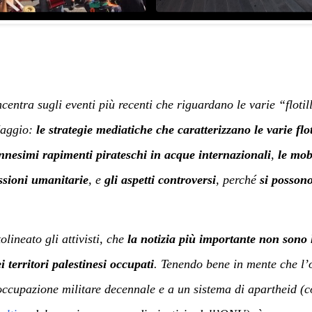
entra sugli eventi più recenti che riguardano le varie “flotil
Maggio:
le strategie mediatiche che caratterizzano le varie flot
nesimi rapimenti pirateschi in acque internazionali
,
le mob
ssioni umanitarie
, e
gli aspetti controversi
, perché
si possono
ineato gli attivisti, che
la notizia più importante non sono 
 territori palestinesi occupati
. Tenendo bene in mente che l’o
occupazione militare decennale e a un sistema di apartheid (