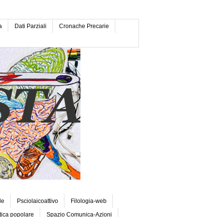
a
Dati Parziali
Cronache Precarie
le
Psciolaicoattivo
Filologia-web
tica popolare
Spazio Comunica-Azioni