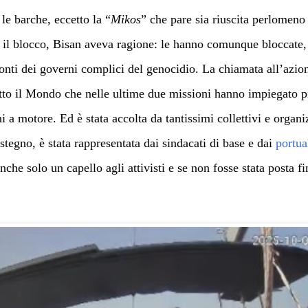
le barche, eccetto la “
Mikos
” che pare sia riuscita perlomeno a
 il blocco, Bisan
aveva
ragione: le hanno comunque bloccate, 
onti dei governi complici del genocidio.
La chiamata all’azion
utto il Mondo
che nelle ultime due missioni hanno impiegato pi
ni a motore.
Ed è stata accolta da tantissimi collettivi e organi
tegno, è stata rappresentata dai sindacati di base e dai
portua
nche solo un capello agli attivisti e se non fosse stata posta fi