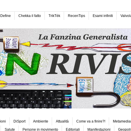
Define
Chekka il fatto
TrikTèk
RecenTips
Esami infiniti
Valvol
ioni
DiSport
Ambiente
Attualità
Come va a finire?!
Metamedia
Salute
Persone in movimento
Editoriali
Manifestazioni
Geopoli