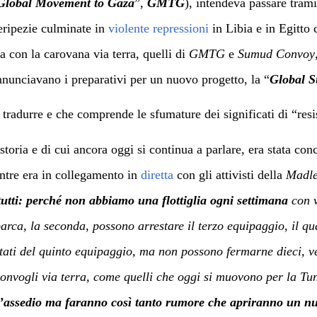
Global Movement to Gaza
”,
GMTG
), intendeva passare trami
eripezie culminate in
violente repressioni
in Libia e in Egitto c
a con la carovana via terra, quelli di
GMTG
e
Sumud Convoy
nnunciavano i preparativi per un nuovo progetto, la “
Global S
tradurre e che comprende le sfumature dei significati di “resi
toria e di cui ancora oggi si continua a parlare, era stata conc
ntre era in collegamento in
diretta
con gli attivisti della
Madl
utti: perché non abbiamo una flottiglia ogni settimana
con v
barca,
la seconda, possono arrestare il terzo equipaggio, il qu
 stati del quinto equipaggio, ma non possono fermarne dieci, v
onvogli via terra,
come quelli che oggi si muovono per la Tunis
’assedio ma faranno così tanto rumore che
apriranno un nu