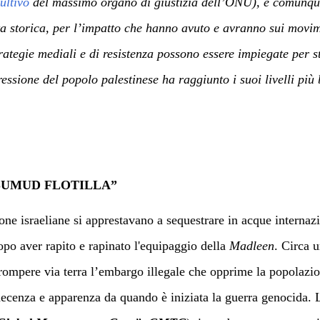
ultivo
del massimo organo di giustizia dell’ONU), è comunque 
tata storica, per l’impatto che hanno avuto e avranno sui movime
trategie mediali e di resistenza possono essere impiegate per s
ssione del popolo palestinese ha raggiunto i suoi livelli più 
SUMUD FLOTILLA”
ne israeliane si apprestavano a sequestrare in acque internazi
opo aver
rapito e rapinato l'equipaggio della
Madleen
. Circa 
 rompere via terra l’embargo illegale che opprime la popolazi
decenza e apparenza da quando è iniziata la guerra genocida. L