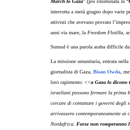
March to Gaza
” (poi rinominata in “
interrotta a metà giugno dopo varie p
attivisti che avevano provato l’impres
anni via mare, la
Freedom Flotilla
, a
Sumud è una parola araba difficile da 
La missione umanitaria, entrata nella s
giornalista di Gaza,
Bisan Owda
, me
loro rapimento: <
<
a Gaza lo dicono t
israeliani possono fermare la prima 
cercare di contattare i governi degli
arrivassero contemporaneamente ai c
Nordafrica.
Forse non romperanno l