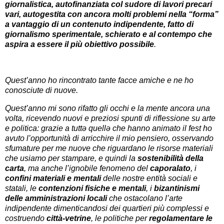
giornalistica, autofinanziata col sudore di lavori precari
vari, autogestita con ancora molti problemi nella “forma”
a vantaggio di un contenuto indipendente, fatto di
giornalismo sperimentale, schierato e al contempo che
aspira a essere il più obiettivo possibile
.
Quest’anno ho rincontrato tante facce amiche e ne ho
conosciute di nuove.
Quest’anno mi sono rifatto gli occhi e la mente ancora una
volta, ricevendo nuovi e preziosi spunti di riflessione su arte
e politica: grazie a tuttə quellə che hanno animato il fest ho
avuto l’opportunità di arricchire il mio pensiero, osservando
sfumature per me nuove che riguardano le risorse materiali
che usiamo per stampare, e quindi la
sostenibilità della
carta
, ma anche l’ignobile fenomeno del
caporalato
, i
confini materiali e mentali
delle nostre entità sociali e
statali, le
contenzioni fisiche e mentali
, i
bizantinismi
delle amministrazioni locali
che ostacolano l’arte
indipendente dimenticandosi dei quartieri più complessi e
costruendo
città-vetrine
, le politiche per
regolamentare le