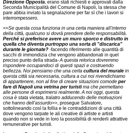
Direzione Opposta
, erano stati richiesti e approvati dalla
Seconda Municipalità del Comune di Napoli, la stessa che
pare abbia inviato la segnalazione per far sì che i lavori si
interrompessero.
<<
Se questa cosa funziona in una certa maniera all'interno
della città, qualcuno si dovrà prendere delle responsabilità
.
Perché si preferisce avere un muro sporco e distrutto in
quella che diventa purtroppo una sorta di "discarica"
durante le giornate?
-facendo riferimento alle quantità di
sacchi di immondizia che vengono abbandonati in quel
preciso punto della strada
- A questa retorica dovremmo
rispondere occupandoci di questi spazi e costruendo
bellezza. Noi pensiamo che una certa
cultura del murale
in
questa città sia necessaria, cultura a cui noi rivendichiamo
di appartenere, non al fine di creare situazioni comode
per
fare di Napoli una vetrina per turisti
ma che permettano
alle persone di esprimersi realmente. A noi oggi, questa
cosa è stata vietata, tralatro adducendo delle motivazioni
che hanno dell'assurdo
>>, prosegue Salvatore,
sottolineando così la follia e le contraddizioni di una città
dove vengono tarpate le ali creative di artiste e artisti
quando non si vede in loro la possibilità di renderli attrattive
remunerative per turisti.