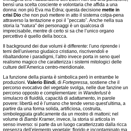
bensì una scelta cosciente e volontaria che affida a una
donna: non più Eva ma Edna; questa decisione
mette in
crisi Dio
che non può mettere in atto il sistema colpa-pena
attraverso la tentazione e poi il "peccato". Anche nella sua
storia la “natura” dei personaggi è un qualcosa di
imprecisabile, mentre di certo si sa che l’unico organo
percettivo è quello della bocca.
Il background dei due volumi è differente: l'uno riprende i
temi dell'universo giudaico cristiano, riscrivendoli e
ribaltandone i paradigmi, l'altro invece porta in seno quel
realismo magico che caratterizza i sistemi mitologici delle
culture dell'America centro-meridionale.
La funzione della pianta è simbolica però in entrambe le
produzioni.
Valerio Bindi
, di
Fortepressa
, sostiene che il
percorso evocativo del vegetale svolga, nelle due fanzine un
percorso opposto e complementare: in
Wanderlust
è
simulacro di fluidità, capacità di adattamento, in parole
povere: libertà ed è l'umano che tende verso quest'ultima, a
partire da una forma solida, artificiosa, costruita,
simboleggiata graficamente da un mostro di mattoni; nel
volume di
Bambi Kramer
, invece, la storia si articola in
senso inverso: si parte da un luogo caratterizzato dalla ricca
presenza dell'elemento vegetale: florido e incontaminato ma