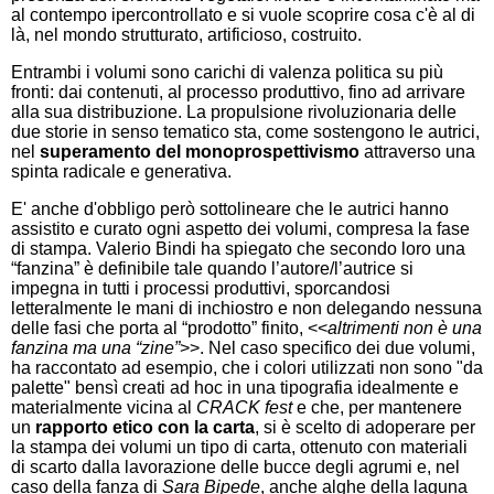
al contempo ipercontrollato e si vuole scoprire cosa c'è al di
là, nel mondo strutturato, artificioso, costruito.
Entrambi i volumi sono carichi di valenza politica su più
fronti: dai contenuti, al processo produttivo, fino ad arrivare
alla sua distribuzione. La propulsione rivoluzionaria delle
due storie in senso tematico sta, come sostengono le autrici,
nel
superamento del monoprospettivismo
attraverso una
spinta radicale e generativa.
E' anche d'obbligo però sottolineare che le autrici hanno
assistito e curato ogni aspetto dei volumi, compresa la fase
di stampa. Valerio Bindi ha spiegato che secondo loro una
“fanzina” è definibile tale quando l’autore/l’autrice si
impegna in tutti i processi produttivi, sporcandosi
letteralmente le mani di inchiostro e non delegando nessuna
delle fasi che porta al “prodotto” finito, <<
altrimenti non è una
fanzina ma una “zine”
>>. Nel caso specifico dei due volumi,
ha raccontato ad esempio, che i colori utilizzati non sono "da
palette" bensì creati ad hoc in una tipografia idealmente e
materialmente vicina al
CRACK fest
e che, per mantenere
un
rapporto etico con la carta
, si è scelto di adoperare per
la stampa dei volumi un tipo di carta, ottenuto con materiali
di scarto dalla lavorazione delle bucce degli agrumi e, nel
caso della fanza di
Sara Bipede
, anche alghe della laguna