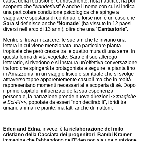
causa della reclusione. Curiosamente, nota l’autrice, ha poi
scoperto che “
wanderlust
” è anche il nome con cui si indica
una particolare condizione psicologica che spinge a
viaggiare e spostarsi di continuo, e forse non è un caso che
Sara
si definisce anche “
Nomade
” (ha vissuto in 12 paesi
diversi nell’arco di 13 anni), oltre che una “
Cantastorie
”.
Mentre si trova in carcere, le sue amiche le inviano una
lettera in cui viene menzionata una particolare pianta
tropicale che però cresce tra le quattro mura di una serra. In
questa forma di vita vegetale, Sara e il suo alterego
letterario, si rivedono e si instaura un'effettiva conversazione
tra loro che spingerà la protagonista a seguire la pianta fino
in Amazzonia, in un viaggio fisico e spirituale che si svolge
attraverso tappe apparentemente casuali ma che in realtà
rappresentano momenti necessari alla scoperta di sé. Dopo
il primo capitolo, influenzato della sua esperienza
personale, la narrazione prende nuove direzioni <<
magiche
e Sci-Fi
>>, popolate da esseri “non decifrabili”, ibridi tra
umani, animali e piante, ma fatti anche di mattoni.
Eden and Edna
, invece, è la
rielaborazione del mito
cristiano della Cacciata dei progenitori
.
Bambi Kramer
immagina che l'abbandono dell'Eden non sia una punizione,