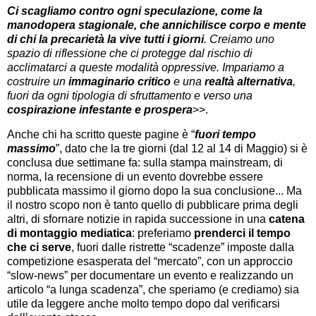
Ci scagliamo contro ogni speculazione, come la
manodopera stagionale, che annichilisce corpo e mente
di chi la precarietà la vive tutti i giorni
. Creiamo uno
spazio di riflessione che ci protegge dal rischio di
acclimatarci a queste modalità oppressive. Impariamo a
costruire un
immaginario critico
e una
realtà alternativa
,
fuori da ogni tipologia di sfruttamento e verso una
cospirazione infestante e prospera
>>.
Anche chi ha scritto queste pagine è “
fuori tempo
massimo
”, dato che la tre giorni (dal 12 al 14 di Maggio) si è
conclusa due settimane fa: sulla stampa mainstream, di
norma, la recensione di un evento dovrebbe essere
pubblicata massimo il giorno dopo la sua conclusione... Ma
il nostro scopo non è tanto quello di pubblicare prima degli
altri, di sfornare notizie in rapida successione in una
catena
di montaggio mediatica
: preferiamo
prenderci il tempo
che ci serve
, fuori dalle ristrette “scadenze” imposte dalla
competizione esasperata del “mercato”, con un approccio
“slow-news” per documentare un evento e realizzando un
articolo “a lunga scadenza”, che speriamo (e crediamo) sia
utile da leggere anche molto tempo dopo dal verificarsi