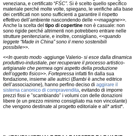
veneziana, e certificato “
FSC”.
Si è scelto quello specifico
materiale perché molte volte, spiegano, le verifiche alla base
dei certificati non sono sufficienti a garantire il rispetto
effettivo dell’ambiente nascondendo delle <<
magagne
>>.
Anche la scelta del
tipo di copertine
non è casuale: non
sono rigide perché altrimenti non potrebbero entrare nelle
strutture penitenziarie, e inoltre, consigliano, <<
quando
leggete “Made in China” sono il meno sostenibili
possibile
>>.
<<
In questo modo
-aggiunge Valerio-
si esce dalla dinamica
produttivo-industiale, per recuperare il processo artistico-
artigianale che permea ogni aspetto della produzione
dell'oggetto fisico
>>.
Fortepressa
infatti fin dalla sua
fondazione, insieme alle autrici (
Bambi
è anche editrice
dell’associazione), hanno perfino deciso di
aggirare il
sistema canonico di compravendita
, evitando di imporre
prezzi fissi e "scambiando" i volumi con delle donazioni
libere (e un prezzo minimo consigliato ma non vincolante)
che vengono destinate al progetto editoriale e all* artist*.