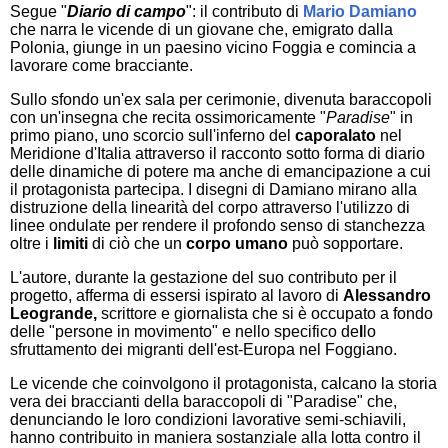
Segue "
Diario di campo
": il contributo di
Mario Damiano
che narra le vicende di un giovane che, emigrato dalla
Polonia, giunge in un paesino vicino Foggia e comincia a
lavorare come bracciante.
Sullo sfondo un'ex sala per cerimonie, divenuta baraccopoli
con un'insegna che recita ossimoricamente "
Paradise
" in
primo piano, uno scorcio sull'inferno del
caporalato
nel
Meridione d'Italia attraverso il racconto sotto forma di diario
delle dinamiche di potere ma anche di emancipazione a cui
il protagonista partecipa. I disegni di Damiano mirano alla
distruzione della linearità del corpo attraverso l'utilizzo di
linee ondulate per rendere il profondo senso di stanchezza
oltre i
limiti
di ciò che un
corpo umano
può sopportare.
L'autore, durante la gestazione del suo contributo per il
progetto, afferma di essersi ispirato al lavoro di
Alessandro
Leogrande,
scrittore e giornalista che si è occupato a fondo
delle "persone in movimento" e nello specifico de
l
lo
sfruttamento dei migranti dell'est-Europa nel Foggiano.
Le vicende che coinvolgono il protagonista, calcano la storia
vera dei braccianti della baraccopoli di "Paradise" che,
denunciando le loro condizioni lavorative semi-schiavili,
hanno contribuito in maniera sostanziale alla lotta contro il