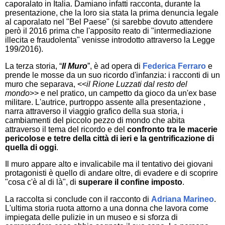
caporalato in Italia. Damiano infatti racconta, durante la
presentazione, che la loro sia stata la prima denuncia legale
al caporalato nel "Bel Paese" (si sarebbe dovuto attendere
però il 2016 prima che l'apposito reato di "intermediazione
illecita e fraudolenta" venisse introdotto attraverso la Legge
199/2016).
La terza storia
,
“
Il Muro
”,
è ad opera di
Federica Ferraro
e
prende le mosse da un suo ricordo d'infanzia: i racconti di un
muro che separava, <<
il Rione Luzzati dal resto del
mondo
>> e nel pratico, un campetto da gioco da un'ex base
militare. L'autrice, purtroppo assente alla presentazione ,
narra attraverso il viaggio grafico della sua storia, i
cambiamenti del piccolo pezzo di mondo che abita
attraverso il tema del ricordo e del
confronto tra le macerie
pericolose e tetre della città di ieri e la gentrificazione di
quella di oggi
.
Il muro appare alto e invalicabile ma il tentativo dei giovani
protagonisti è quello di andare oltre, di evadere e di scoprire
"cosa c'è al di là", di
superare il confine imposto
.
La raccolta si conclude con il racconto di
Adriana Marineo
.
L'ultima storia ruota attorno a una donna che lavora come
impiegata delle pulizie in un museo e si sforza di