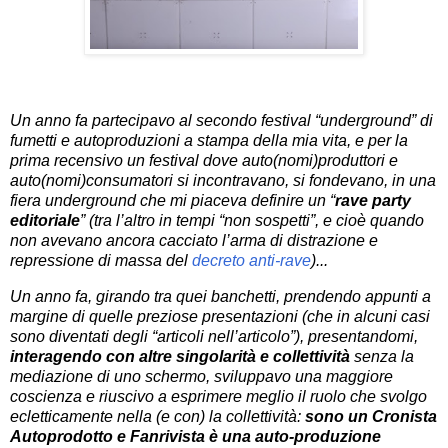
Un anno fa partecipavo al secondo festival “underground” di
fumetti e autoproduzioni a stampa della mia vita, e per la
prima recensivo un festival dove auto(nomi)produttori e
auto(nomi)consumatori si incontravano, si fondevano, in una
fiera underground che mi piaceva definire un “
rave party
editoriale
” (tra l’altro in tempi “non sospetti”, e cioè quando
non avevano ancora cacciato l’arma di distrazione e
repressione di massa del
decreto anti-rave
)...
Un anno fa, girando tra quei banchetti, prendendo appunti a
margine di quelle preziose presentazioni (che in alcuni casi
sono diventati degli “articoli nell’articolo”), presentandomi,
interagendo con altre singolarità e collettività
senza la
mediazione di uno schermo, sviluppavo una maggiore
coscienza e riuscivo a esprimere meglio il ruolo che svolgo
ecletticamente nella (e con) la collettività:
sono un Cronista
Autoprodotto e Fanrivista è una auto-produzione