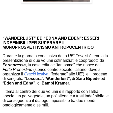
“WANDERLUST” ED “EDNA AND EDEN”: ESSERI
INDEFINIBILI PER SUPERARE IL
MONOPROSPETTIVISMO ANTROPOCENTRICO
Durante la giornata conclusiva dello
UE' Fest
, si è tenuta la
presentazione di due volumi cofinanziati e cooprodotti da
Fortepressa
, la casa editrice “fantasma” che nasce dal
Forte Prenestino
(storico centro sociale italiano, dove si
organizza il
Crack!
festival
“federato” allo UE’), e il progetto
di serigrafia “
Loscura
”: “
Wanderlust”
, di
Sara Bipede
ed
“
Eden and Edna”
, di
Bambi Kramer
.
Il tema al centro dei due volumi è il rapporto con l'altra
specie: un po’ vegetale, un po’ aliena e a tratti indefinibile, e
di conseguenza il dialogo impossibile tra due mondi
ontologicamente dissimili.