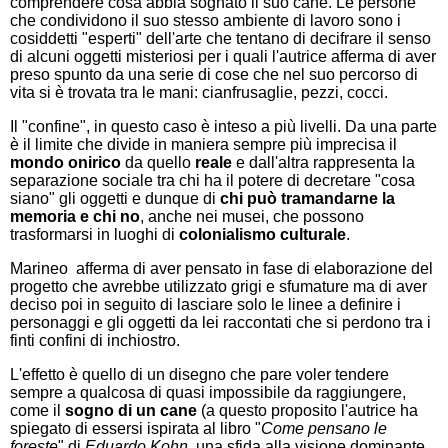
comprendere cosa abbia sognato il suo cane. Le persone
che condividono il suo stesso ambiente di lavoro sono i
cosiddetti "esperti" dell'arte che tentano di decifrare il senso
di alcuni oggetti misteriosi per i quali l'autrice afferma di aver
preso spunto da una serie di cose che nel suo percorso di
vita si è trovata tra le mani: cianfrusaglie, pezzi, cocci.
Il "confine", in questo caso è inteso a più livelli. Da una parte
è il limite che divide in maniera sempre più imprecisa il
mondo onirico
da quello
reale
e dall'altra rappresenta la
separazione sociale tra chi ha il potere di decretare "cosa
siano" gli oggetti e dunque di
chi può tramandarne la
memoria e chi no
, anche nei musei, che possono
trasformarsi in luoghi di
colonialismo culturale
.
Marineo afferma di aver pensato in fase di elaborazione del
progetto che avrebbe utilizzato grigi e sfumature ma di aver
deciso poi in seguito di lasciare solo le linee a definire i
personaggi e gli oggetti da lei raccontati che si perdono tra i
finti confini di inchiostro.
L'effetto è quello di un disegno che pare voler tendere
sempre a qualcosa di quasi impossibile da raggiungere,
come il
sogno di un cane
(a questo proposito l'autrice ha
spiegato di essersi ispirata al libro "
Come pensano le
foreste
" di
Eduardo Kohn
, una sfida alla visione dominante