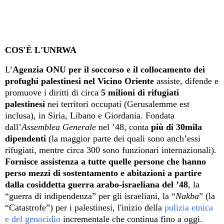
COS'È L'UNRWA
L’
Agenzia ONU per il soccorso e il collocamento dei
profughi palestinesi nel Vicino Oriente
assiste, difende e
promuove i diritti di circa
5 milioni di rifugiati
palestinesi
nei territori occupati (Gerusalemme est
inclusa), in Siria, Libano e Giordania. Fondata
dall’
Assemblea Generale
nel ’48, conta
più di 30mila
dipendenti
(la maggior parte dei quali sono anch’essi
rifugiati, mentre circa 300 sono funzionari internazionali).
F
ornisce assistenza a tutte quelle persone che hanno
perso mezzi di sostentamento e abitazioni a partire
dalla
cosiddetta
guerra arabo-israeliana del ’48
, la
“guerra di indipendenza” per gli israeliani, la “
Nakba
” (la
“Catastrofe”) per i palestinesi, l'inizio della
pulizia etnica
e del genocidio
incrementale che continua fino a oggi.