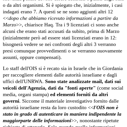
o da altri organismi. Si è spiegato che, inizialmente, i casi
indagati erano 7. A questi se ne sono aggiunti altri 12
<<
dopo che abbiamo ricevuto informazioni a partire da
Marzo
>>, chiarisce Haq.
Tra i 9
licenziati
ci sono anche
alcuni che erano stati accusati da subito
, prima di Marzo
(inizialmente però ad essere stati licenziati erano in 12:
bisognerà vedere se nei confronti degli altri 3 verranno
presi comunque provvedimenti o se verranno
nuovamente
assunti, oppure compensati)
.
Lo staff dell'OIS si è recato sia in Israele che in Giordania
per raccogliere elementi dalle autorità israeliane e dagli
uffici dell'UNRWA.
Sono state
analizza
te
mail, dati sui
veicoli dell'Agenzia,
dati da "fonti aperte"
(come social
media, organi stampa)
ed
elementi forniti da altri
governi
. Siccome il materiale investigativo fornito dalle
autorità israeliane resta da loro custodito <<
l'OIS non è
stato in grado di autenticare in maniera indipendente la
maggiorparte delle informazioni
>>, nonostante ripetute
richieste di ottenerlo. Solo quando quelle informazioni