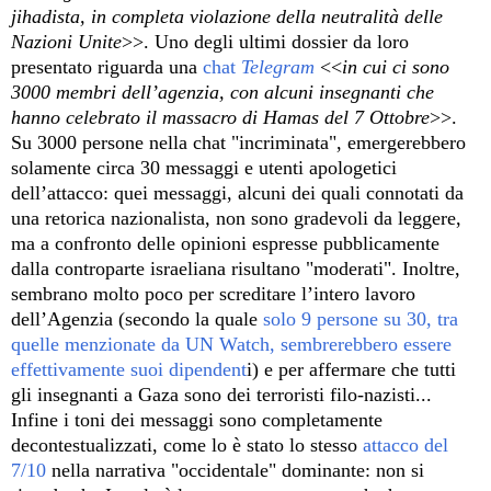
jihadista, in completa violazione della neutralità delle
Nazioni Unite
>>. Uno degli ultimi dossier da loro
presentato riguarda una
chat
Telegram
<<
in cui ci sono
3000 membri dell’agenzia, con alcuni insegnanti che
hanno celebrato il massacro di Hamas del 7 Ottobre
>>.
Su 3000 persone nella chat "incriminata", emergerebbero
solamente circa 30 messaggi e utenti apologetici
dell’attacco: quei messaggi, alcuni dei quali connotati da
una retorica nazionalista, non sono gradevoli da leggere,
ma a confronto delle opinioni espresse pubblicamente
dalla controparte israeliana risultano "moderati". Inoltre,
sembrano molto poco per screditare l’intero lavoro
dell’Agenzia (secondo la quale
solo 9 persone su 30, tra
quelle menzionate da UN Watch, sembrerebbero essere
effettivamente suoi dipendent
i) e per affermare che tutti
gli insegnanti a Gaza sono dei terroristi filo-nazisti...
Infine i toni dei messaggi sono completamente
decontestualizzati, come lo è stato lo stesso
attacco del
7/10
nella narrativa "occidentale" dominante: non si