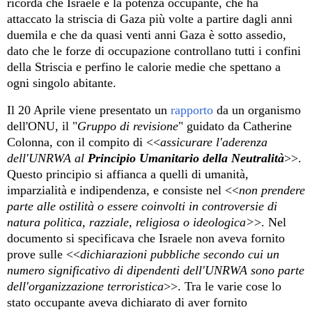
ricorda che Israele è la potenza occupante, che ha
attaccato la striscia di Gaza più volte a partire dagli anni
duemila e che da quasi venti anni Gaza è sotto assedio,
dato che le forze di occupazione controllano tutti i confini
della Striscia e perfino le calorie medie che spettano a
ogni singolo abitante.
Il 20 Aprile
viene presentato un
rapporto
da un organismo
dell'ONU
, il "
Gruppo di revisione
"
guidato da Catherine
Colonna,
con il
compito
di
<<
assicurare l'aderenza
dell'UNRWA al
Principio Umanitario della Neutralità
>>.
Questo principio si affianca a quelli di umanità,
imparzialità e indipendenza, e consiste nel <<
non prendere
parte alle ostilità o essere coinvolti in controversie di
natura politica, razziale, religiosa o ideologica>
>.
Nel
documento si specifica
va
che
Israele non aveva fornito
prove
sulle <<
dichiarazioni pubbliche secondo cui un
numero significativo di dipendenti dell'UNRWA sono parte
dell'organizzazione terroristica
>>
.
Tra le varie cose lo
stato
occupante
aveva dichiarato di aver fornito