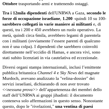
Ottobre
trasport
ando
armi e tratten
end
o ostaggi.
Tra
i 12mila
dipendenti
dell'UNRWA a Gaza
,
secondo
le
forze di occupazione israelian
e
,
1.200
-
quindi 10 su 100
-
sarebbero collegati in varie maniere ai militanti
e
,
di
questi
,
tra i 20
0
e 450
avrebbero un ruolo operativo
. La
metà, quindi circa 6mila, avrebbero legami di parentela
con i militanti (
ovviamente
l’essere parenti di qualcuno
non è
una colpa). I dipendenti che sarebbero coinvolti
direttamente nell’eccidio di Hamas, e ancora vivi, sono
stati
subito
licenziati
in via cautelativa ed eccezionale
.
Diversi organi stampa internazionali, inclusi l’emittente
pubblica britannica
Channel 4
e
Sky News
del magnate
Murdoch,
avevano
analizzato la
"
velina-dossier
"
dei
servizi israeliani, dichiarando
di non aver trovato
<<
nessuna prova>
> dell’appartenenza dei membri dello
staff dell’UNRWA ai gruppi jihadisti
:
il documento
contene
va
solo affermazioni
in questo senso
.
Nonostante
questo,
dopo
le "rivelazioni,"
una ventina di paesi