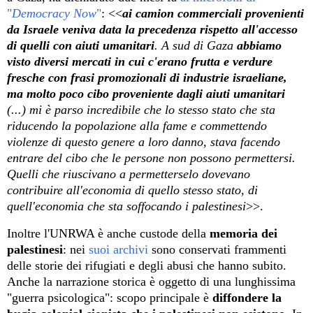
"
Democracy Now
"
: <<
ai camion commerciali provenienti
da Israele veniva data la precedenza rispetto all'accesso
di quelli con aiuti umanitari
. A sud di Gaza
abbiamo
visto diversi mercati in cui c'erano frutta e verdure
fresche con frasi promozionali di industrie israeliane,
ma molto poco cibo proveniente dagli aiuti umanitari
(...) mi è parso incredibile che lo stesso stato che sta
riducendo la popolazione alla fame e commettendo
violenze di questo genere a loro danno, stava facendo
entrare del cibo che le persone non possono permettersi.
Quelli che riuscivano a permetterselo dovevano
contribuire all'economia di quello stesso stato, di
quell'economia che sta soffocando i palestinesi
>>.
Inoltre l'UNRWA è anche custode della
memoria dei
palestinesi
: nei
suoi archivi
sono conservati frammenti
delle storie dei rifugiati e degli abusi che hanno subito.
Anche la narrazione storica è oggetto di una lunghissima
"guerra psicologica": scopo principale è
diffondere la