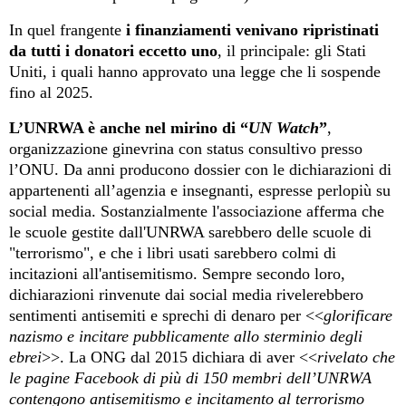
In quel frangente
i finanziamenti
venivano
ripristinati
da tutti i donatori
eccetto
uno
, il principale: gli Stati
Uniti, i quali hanno approvato una legge che li sospende
fino al 2025.
L’
UNRWA
è
anche nel mirino di
“
UN Watch
”
,
organizzazione ginevrina con status consultivo presso
l’ONU
. Da anni producono dossier con le dichiarazioni di
appartenenti all’agenzia e insegnanti, espresse perlopiù su
social media. Sostanzialmente l'associazione afferma che
le scuole gestite dall'UNRWA sarebbero delle scuole di
"terrorismo", e che i libri usati sarebbero colmi di
incitazioni all'antisemitismo. Sempre secondo loro,
dichiarazioni rinvenute dai social media rivelerebbero
sentimenti antisemiti e sprechi di denaro per <<
glorificare
nazismo e incitare pubblicamente allo sterminio degli
ebrei
>>. La ONG dal 2015 dichiara di aver <<
rivelato che
le pagine Facebook di più di 150 membri dell’UNRWA
contengono antisemitismo e incitamento al terrorismo