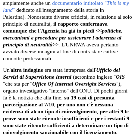
ampiamente anche un
documentario intitolato "
This is my
land
"
dedicato all'insegnamento della storia in
Palestina)
.
Nonostante diverse criticità, in relazione al solo
principio di neutralità,
il rapporto conferma
va
comunque
che l'Agenzia ha già in piedi <<
politiche,
meccanismi e procedure per assicurare l'aderenza al
principio di neutralità>
>
. L'UNRWA
aveva
pertanto
avviato
diverse indagini
al fine di
contrastare cattive
condotte professionali
.
Un'
altra indagine
era stata
intrapresa dall'
Ufficio
dei
Servizi di Supervisione Interni
(acronimo inglese
"
OIS
"c
he sta per "
Office Of Internal Oversight Services
"),
organo investigativo
"interno" dell'ONU.
Di pochi giorni
fa è la notizia che alla fine,
su 19 casi
di presunta
partecipazione al 7/10
,
per uno non c'è nessuna
evidenza di alcun tipo di coinvolgimento
,
per altri 9 le
prove sono state ritenute insufficienti
e
per i
restanti
9
sono state ritenute sufficienti a determinare un tipo di
coinvolgimento sanzionabile con il licenziamento
.