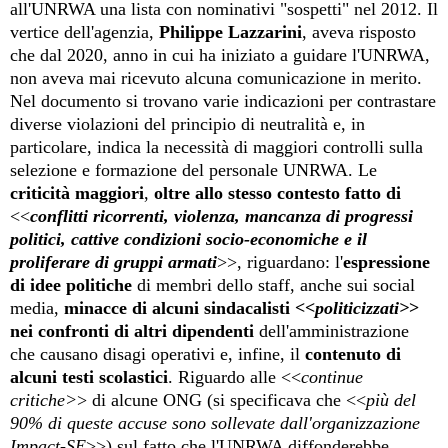
all'
UNRWA
una lista con nominativi "sospetti" nel 2012. Il
vertice dell'agenzia,
Philippe Lazzarini
, aveva risposto
che dal 2020, anno in cui ha iniziato a guidare l'UNRWA,
non aveva mai ricevuto alcuna comunicazione in merito.
Nel documento si trova
no
varie
indicazioni per contrastare
diverse
violazioni del principio di neutralità e, in
particolare, indica la necessità di maggiori controlli sulla
selezione e formazione del personale
UNRWA
. Le
criticità maggiori
,
oltre allo stesso contesto fatto di
<<
conflitti ricorrenti, violenza, mancanza di progressi
politici, cattive condizioni socio-economiche e il
proliferare di gruppi armati
>>, riguardano: l'
espressione
di idee politiche
di membri dello staff, anche sui social
media,
minacce di alcuni sindacalisti <<
politicizzati>
>
nei confronti di altri dipendenti
dell'amministrazione
che causano disagi operativi e, infine, il
contenuto di
alcuni testi scolastici
.
Riguardo alle <<
continue
critiche>
> di alcune ONG (si specifica
va
che <<
più del
90% di queste accuse sono sollevate dall'organizzazione
Impact-SE
>>) sul fatto che l'UNRWA diffonderebbe