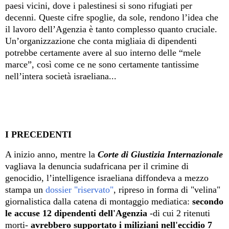
paesi vicini
,
dove
i palestinesi si sono rifugiati per
decenni.
Queste cifre spoglie, da sole, rendono l’idea che
il lavoro dell’Agenzia è tanto complesso quanto cruciale.
Un’organizzazione che conta migliaia di dipendenti
potrebbe certamente avere al suo interno delle “mele
marce”, così come ce ne sono certamente tantissime
nell’intera società israeliana
...
I PRECEDENTI
A inizio anno, mentre la
Corte di Giustizia Internazionale
vagliava la denuncia sudafricana per il crimine di
genocidio
, l’intelligence israeliana diffondeva a mezzo
stampa un
dossier "riservato"
, ripreso in forma di "velina"
giornalistica dalla catena di montaggio mediatica:
secondo
le accuse
12 dipendenti dell
'A
genzia
-
di cui 2
ritenuti
morti
-
avrebbero supportato i miliziani
nel
l
'eccidio
7