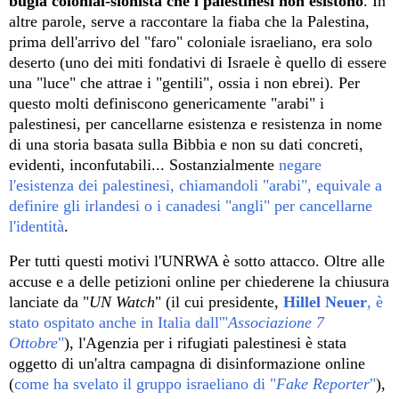
bugia
colonial-sionista che i palestinesi non esistono
. In
altre parole, serve a raccontare la fiaba che la Palestina,
prima dell'arrivo del "faro" coloniale israeliano, era solo
deserto (uno dei miti fondativi di Israele è quello di essere
una "luce" che attrae i "gentili", ossia i non ebrei). Per
questo molti definiscono genericamente "arabi" i
palestinesi, per cancellarne esistenza e resistenza in nome
di una storia basata sulla Bibbia e non su dati concreti,
evidenti, inconfutabili... Sostanzialmente
negare
l'esistenza dei palestinesi, chiamandoli "arabi", equivale a
definire gli irlandesi o i canadesi "angli" per cancellarne
l'identità
.
Per tutti questi motivi l'UNRWA è sotto attacco. Oltre alle
accuse e a delle petizioni online per chiederene la chiusura
lanciate da "
UN Watch
" (il cui presidente,
Hillel Neuer
, è
stato ospitato anche in Italia dall'"
Associazione 7
Ottobre
"
),
l'Agenzia per i rifugiati palestinesi
è stata
oggetto di un'altra campagna di d
isinformazione
online
(
come ha svelato il gruppo israeliano di "
Fake Reporter
"
),