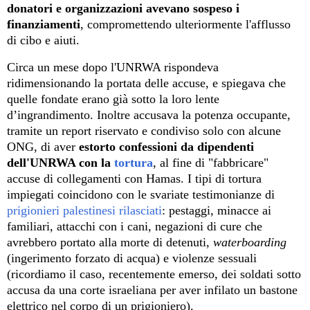
donatori
e organizza
zion
i avevano sospeso i
finanziamenti
, compromettendo ulteriormente l'afflusso
di cibo e aiuti.
Circa un mese dopo l'UNRWA
rispo
ndeva
ridimensiona
ndo
la portata delle accuse,
e
spiega
va
che
quelle fondate erano già sotto la loro lente
d’ingrandimento. Inoltre accusava
la potenza occupante
,
tramite un report riservato e condiviso solo con alcune
ONG, di aver
estorto
confessioni da dipendenti
dell'UNRWA con la
tortura
, al fine di "fabbricare"
accuse di collegamenti con Hamas. I tipi di tortura
impiegati coincidono con le svariate testimonianze di
prigionieri palestinesi rilasciati
: pestaggi, minacce ai
familiari, attacchi con i cani, negazioni di cure che
avrebbero portato alla morte di detenuti
,
waterboarding
(ingerimento forzato di acqua) e violenze sessuali
(ricordiamo il caso, recentemente emerso, dei soldati sotto
accusa da una corte israeliana per aver infilato un bastone
elettrico nel corpo di un prigioniero).