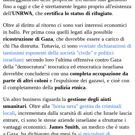
fino a oggi e che è strettamente legato proprio all'esistenza
dell'
UNRWA
, che
certifica lo status di rifugiato
.
Oltre al diritto al ritorno ci sono vari interessi economici
in ballo. Per prima cosa quelli legati alla possibile
ricostruzione di Gaza
, che dovrebbe essere a carico di
chi l'ha distrutta. Tuttavia, ci sono
svariate
dichiarazioni di
tantissimi esponenti della società "civile" e politici
israeliani
: secondo loro l'ultima offensiva contro Gaza
del
la "democratura" teocratica ed etnocratica israeliana
dovrebbe concludersi
con una
completa occupazione
da
parte di altri coloni
e
l'espulsione dei gazawi, e cioè con
il completamento della
pulizia etnica
.
Un altro business riguarda la
gestione degli aiuti
umanitari
. Oltre alla
"borsa nera" gestita da criminali
locali
, incrementata dalla scarsità di aiuti che Israele lascia
entrare, ci sono le stesse aziende israeliane a sfruttarne i
vantaggi economici.
James Smith
, un medico che è stato
a Gaza, ha dichiarato due mesi fa
ai microfoni di