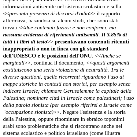
informazioni antisemite nel sistema scolastico e sulla
<<
presunta presenza di discorsi d'odio
>> il rapporto
afferma
va
, basandosi su alcuni studi, che: so
no
stati
trovati <<
due contenuti faziosi e non conformi, ma
nessuna evidenza di riferimenti antisemiti
.
Il 3,85% di
tutti i i libri di testo
>>
presentavano contenuti ritenuti
inappropriati o non in linea con gli standard
dell'UNESCO e le posizioni dell'ONU
. <<
Anche se
marginali
>>, continua il documento, <<
questi argomenti
costituiscono una seria violazione di neutralità. Tra le
diverse questioni, quelle ricorrenti riguardano l'uso di
mappe storiche in contesti non storici, per esempio senza
indicare Israele; chiamare Gerusalemme la capitale della
Palestina; nominare città in Israele come palestinesi; l'uso
della parola sionista (per esempio riferirsi a Israele come
"occupazione sionista)
>>. Negare l'esistenza e la storia
della Palestina, oppure rinominare in ebraico toponimi
arabi sono problematiche
che si riscontrano anche nel
sistema scolastico
e politico israeliano
(come illustra