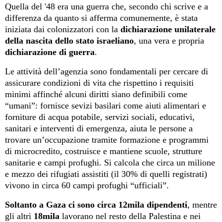
Quella del '48 era una guerra che, secondo chi scrive e a
differenza da quanto si afferma comunemente, è stata
iniziata dai colonizzatori con la
dichiarazione unilaterale
della nascita dello stato israeliano
, una vera e propria
dichiarazione di guerra
.
Le attività dell’agenzia sono fondamentali per cercare di
assicurare condizioni di vita che rispettino i requisiti
minimi affinché alcuni diritti siano definibili come
“umani”: fornisce sevizi basilari come aiuti alimentari e
forniture di acqua potabile, servizi sociali, educativi,
sanitari e interventi di emergenza, aiuta le persone a
trovare un’occupazione tramite formazione e programmi
di microcredito, costruisce e mantiene scuole, strutture
sanitarie e campi profughi. Si calcola che circa un milione
e mezzo dei rifugiati assistiti (il 30% di quelli registrati)
vivono in circa 60 campi profughi “ufficiali”.
Soltanto
a
Gaza
ci sono circa
12mila
dipendenti
,
mentre
gli altri
18
mila
lavorano nel resto della Palestina e nei