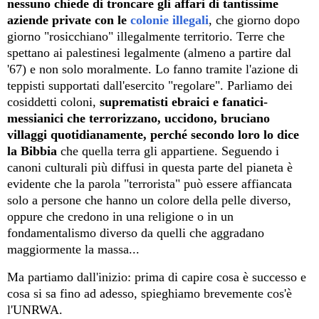
nessuno chiede
di
troncare gli affari di tantissime
aziende privat
e
con le
colonie illegali
, che giorno dopo
giorno "rosicchiano" illegalmente territorio. Terre che
spettano ai palestinesi legalmente (almeno a partire dal
'67) e non solo moralmente. Lo fanno tramite l'azione di
teppisti supportati dall'esercito "regolare". Parliamo dei
cosiddetti coloni,
suprematisti ebraici e fanatici-
messianici
che terrorizzano, uccidono, bruciano
villaggi quotidianamente
, perché secondo loro lo dice
la Bibbia
che quella terra gli appartiene. Seguendo i
canoni culturali più diffusi in questa parte del pianeta è
evidente che la parola "terrorista" può essere affiancata
solo a persone che hanno un colore della pelle diverso,
oppure che credono in una religione o in un
fondamentalismo diverso da quelli che aggradano
maggiormente la massa...
Ma partiamo dall'inizio: prima
di capire cosa è successo e
cosa si sa fino ad adesso
,
spieghiamo brevemente cos'è
l'UNRWA
.